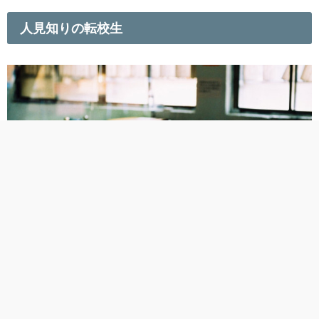
人見知りの転校生
全世界5万シェアのスライドをダウンロード
トップ
出典：
free-images.gatag.net
突然ですが、私は小学校6年生で転校したことがあります。私は人見