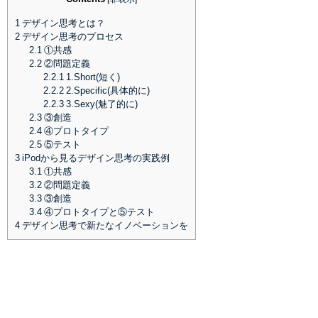
1
デザイン思考とは？
2
デザイン思考のプロセス
2.1
①共感
2.2
②問題定義
2.2.1
1.Short(短く)
2.2.2
2.Specific(具体的に)
2.2.3
3.Sexy(魅了的に)
2.3
③創造
2.4
④プロトタイプ
2.5
⑤テスト
3
iPodから見るデザイン思考の実践例
3.1
①共感
3.2
②問題定義
3.3
③創造
3.4
④プロトタイプと⑤テスト
4
デザイン思考で新たなイノベーションを