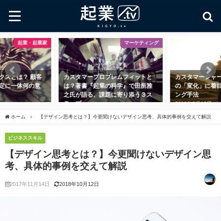
マーケティング
マーケティング
タマープロブレムフィットと
カスタマージャーニーとは？顧客
U
著書『起業の科学』で田所雅
の「変化」に着目するマーケティ
ト
が語る、課題に寄り添う３ス
ング手法
を
プ
2018年5月18日
20
8年11月1日
ホーム
【デザイン思考とは？】今更聞けないデザイン思考、具体的事例を交えて解説
ビジネススキル
【デザイン思考とは？】今更聞けないデザイン思
考、具体的事例を交えて解説
2017年11月14日
2018年10月12日