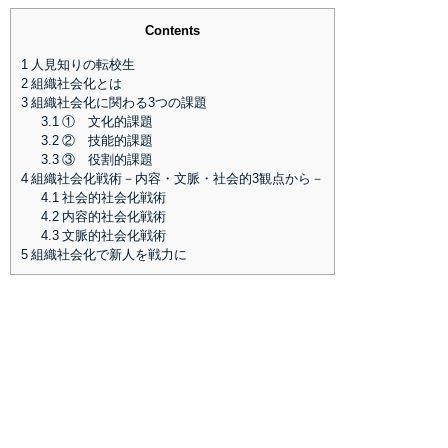
Contents
1
人見知りの転校生
2
組織社会化とは
3
組織社会化に関わる3つの課題
3.1
① 文化的課題
3.2
② 技能的課題
3.3
③ 役割的課題
4
組織社会化戦術－内容・文脈・社会的3観点から－
4.1
社会的社会化戦術
4.2
内容的社会化戦術
4.3
文脈的社会化戦術
5
組織社会化で新人を戦力に