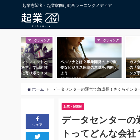
起業志望者・起業家向け動画ラーニングメディア
マーケティング
マーケティング
ペルソナとは？事業開発の上で重
カスタマージャーニーとは？顧客
要なビジネス用語の意味を理解し
の「変化」に着目するマーケティ
よう
ング手法
2017年3月7日
2018年5月18日
2
ホーム
データセンターの運営で急成長！さくらインタ
起業・起業家
データセンターの
シェア
トってどんな会社