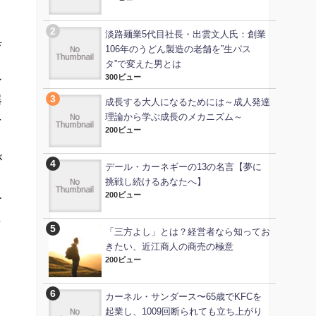
淡路麺業5代目社長・出雲文人氏：創業
具
106年のうどん製造の老舗を”生パス
タ”で変えた男とは
300ビュー
ン
器
成長する大人になるためには～成人発達
理論から学ぶ成長のメカニズム～
を
200ビュー
が
デール・カーネギーの13の名言【夢に
挑戦し続けるあなたへ】
200ビュー
ー
し
「三方よし」とは？経営者なら知ってお
ま
きたい、近江商人の商売の極意
200ビュー
カーネル・サンダース〜65歳でKFCを
起業し、1009回断られても立ち上がり