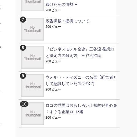
続けたその情熱〜
業
200ビュー
広告掲載・提携について
ー
200ビュー
て
プ
『ビジネスモデル全史』三谷流 発想力
と決定力の鍛え方―三谷宏治氏
200ビュー
ウォルト・ディズニーの名言【経営者と
して意識していた”4つのC”】
ニ
200ビュー
ロゴの世界はおもしろい！知的好奇心を
くすぐる企業ロゴ3選
200ビュー
る