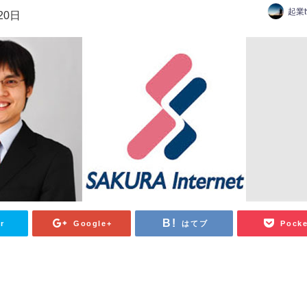
起業
20日
r
Google+
はてブ
Pocke