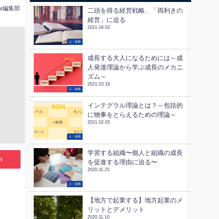
tv編集部
二頭を得る経営戦略、「両利きの
経営」に迫る
2021.04.02
人・組織
成長する大人になるためには～成
人発達理論から学ぶ成長のメカニ
ズム～
2021.03.19
人・組織
インテグラル理論とは？～包括的
に物事をとらえるための理論～
2021.02.05
人・組織
学習する組織〜個人と組織の成長
t
を促進する理由に迫る〜
2020.11.25
人・組織
【地方で起業する】地方起業のメ
リットとデメリット
2020.11.10