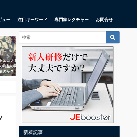
ビュー
注目キーワード
専門家レクチャー
お問合せ
ビジネススキル
起業・起業家
速PDCAとは？ 爆速で前進する
リーンキャンバスとは？ スタート
カ
レームワークの＜仕組み＞に迫
アップが思い描くべき9つの項目
は
之
2018年1月17日
テ
018年8月11日
20
ッ
新着記事