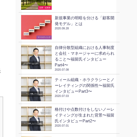
起業・起業家
新規事業の明暗を分ける「顧客開
発モデル」とは
2020.09.28
ビジネススキル
マーケティング
自律分散型組織における人事制度
と会社・マネージャーに求められ
ること〜福留氏インタビュー
Part4〜
提
2020.07.08
ティール組織・ホラクラシーとノ
ーレイティングの関係性〜福留氏
インタビューPart3〜
2020.07.03
格付けや点数付けをしないノーレ
イティングが生まれた背景〜福留
氏インタビューPart2〜
2020.07.01