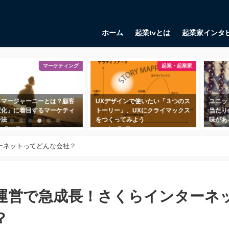
ホーム
起業tvとは
起業家インタ
起業・起業家
起業・起業家
UXデザインで使いたい「３つのス
ユニットエコノミクスとは？ 顧客
鬼
トーリー」、UXにクライマックス
当たりの利益の測定に一体何の意
フ
をつくってみよう
味があるのか？
る
018年7月7日
2018年10月11日
2
ーネットってどんな会社？
運営で急成長！さくらインターネ
？