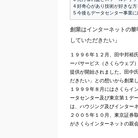
4
好奇心があり技術が好きな方
5
今後もデータセンター事業に
創業はインターネットの黎
していただきたい」
１９９６年１２月、田中邦裕
ーバサービス（さくらウェブ
提供が開始されました。田中
だきたい」との想いから創業
１９９９年８月にはさくらイ
ータセンター及び東京第１デ
は、ハウジング及びインター
２００５年１０月、東京証券
がさくらインターネットの親