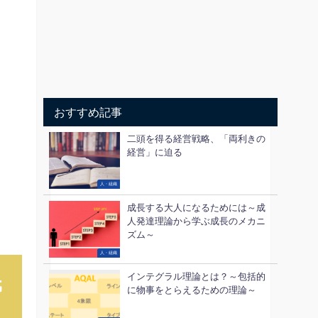
おすすめ記事
二頭を得る経営戦略、「両利きの
経営」に迫る
人・組織
成長する大人になるためには～成
人発達理論から学ぶ成長のメカニ
ズム～
人・組織
インテグラル理論とは？～包括的
氏
に物事をとらえるための理論～