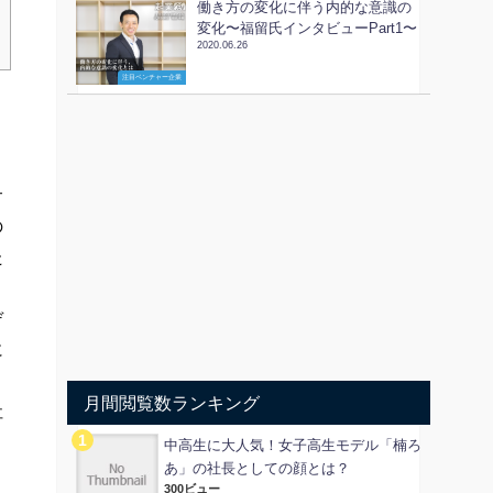
働き方の変化に伴う内的な意識の
変化〜福留氏インタビューPart1〜
2020.06.26
注目ベンチャー企業
サ
の
た
デ
に
月間閲覧数ランキング
社
中高生に大人気！女子高生モデル「楠ろ
あ」の社長としての顔とは？
300ビュー