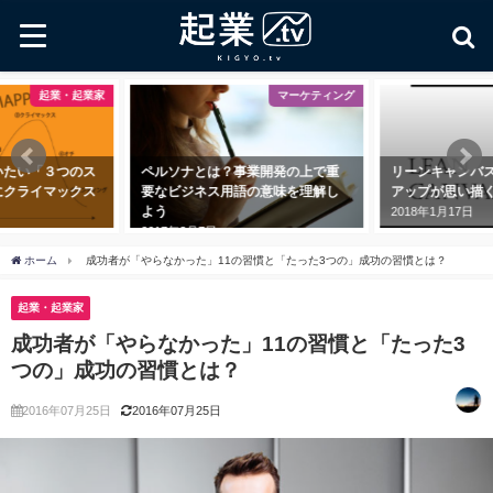
マーケティング
起業・起業家
？事業開発の上で重
リーンキャンバスとは？ スタート
鬼速PDCA
用語の意味を理解し
アップが思い描くべき9つの項目
フレームワー
る
2018年1月17日
2018年8月11
ホーム
成功者が「やらなかった」11の習慣と「たった3つの」成功の習慣とは？
起業・起業家
成功者が「やらなかった」11の習慣と「たった3
つの」成功の習慣とは？
2016年07月25日
2016年07月25日