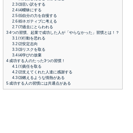
2.3
⑶言い訳をする
2.4
⑷曖昧にする
2.5
⑸自分の力を自慢する
2.6
⑹ネガティブに考える
2.7
⑺過去にとらわれる
3
4つの習慣、起業で成功した人が「やらなかった」習慣とは！？
3.1
⑴行動を恐れる
3.2
⑵安定志向
3.3
⑶リスクを取る
3.4
⑷学びの放棄
4
成功する人のたった3つの習慣！
4.1
⑴責任を取る
4.2
⑵支えてくれた人達に感謝する
4.3
⑶燃えるような情熱がある
5
成功する人の習慣には共通点がある