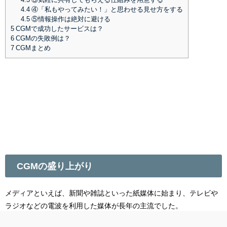
4.4
④「私もやってみたい！」と思わせる見せ方をする
4.5
⑤情報操作は絶対に避ける
5
CGMで成功したサービスは？
6
CGMの失敗例は？
7
CGMまとめ
CGMの盛り上がり
メディアといえば、新聞や雑誌といった紙媒体に始まり、テレビや
ラジオなどの電波を利用した媒体が長年の主流でした。
しかし、通信技術が発達し、インターネットが台頭してきて以来、