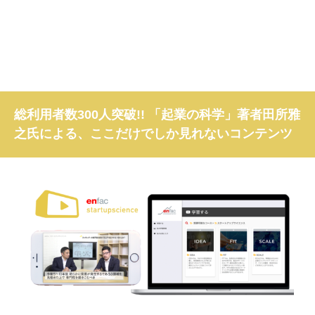
総利用者数300人突破!! 「起業の科学」著者田所雅
之氏による、ここだけでしか見れないコンテンツ