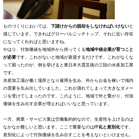
ものづくりにおいては、
下請けからの脱却をしなければいけない
と
感じています。できればグローバルニッチトップ、それに近い存在
になってくれればと思いますね。
やはり、付加価値を地域外から持ってくる
地域中核企業が育つこと
が必要
です。これがないと地域が衰退するだけです。これがなくな
って困ったのが、例を挙げると東日本大震災後の三陸の水産加工業
です。
水産加工場が働く場所となり雇用を生み、外からお金を稼いで域内
の需要を生み出していました。これが潰れてしまって大きなダメー
ジを受けてしまったのです。このように、地域で外と繋がり、付加
価値を生み出す企業が増えればいいなと思っています。
一方、商業・サービス業は労働集約的なので、生産性を上げるのは
なかなか難しいと思います。ここで重要なのは
IT化と差別化
です。
差別化によって付加価値を生み出すことを考えないといけません。