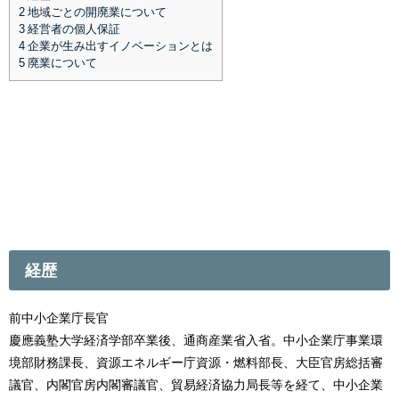
2
地域ごとの開廃業について
3
経営者の個人保証
4
企業が生み出すイノベーションとは
5
廃業について
経歴
前中小企業庁長官
慶應義塾大学経済学部卒業後、通商産業省入省。中小企業庁事業環
境部財務課長、資源エネルギー庁資源・燃料部長、大臣官房総括審
議官、内閣官房内閣審議官、貿易経済協力局長等を経て、中小企業