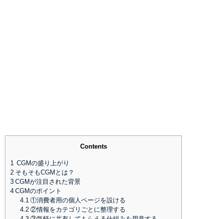
Contents
1
CGMの盛り上がり
2
そもそもCGMとは？
3
CGMが注目された背景
4
CGMのポイント
4.1
①消費者用の個人ページを設ける
4.2
②情報をカテゴリごとに整理する
4.3
③気軽に共有してもらえる仕組みを用意する