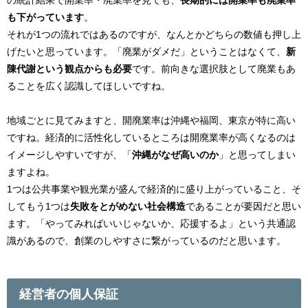
の統計結果で開業率・廃業率を見ても、
長期的には開業率も廃業率
も下がっています
。
それが1つの流れではあるのですが、なんとかどちらの数値も押し上
げたいと思っています。「廃業がダメだ」ということはなくて、
新
陳代謝という観点からも必要
です。前向きな選択肢として廃業もあ
ることを広く認識してほしいですね。
地域ごとに見てみますと、開廃業率は沖縄や福岡、東京が特に高い
ですね。経済的に活性化しているところは開廃業率が高くなるのは
イメージしやすいですが、「
沖縄がなぜ高いのか
」と思ってしまい
ますよね。
1つは公共事業や観光業が盛んで経済的に盛り上がっていること、そ
してもう1つは
失敗をとがめない社会構造
であることが要因だと思い
ます。「やってみればいいじゃないか、応援するよ」という共通認
識があるので、創業のしやすさに繋がっているのだと思います。
経営者の個人保証