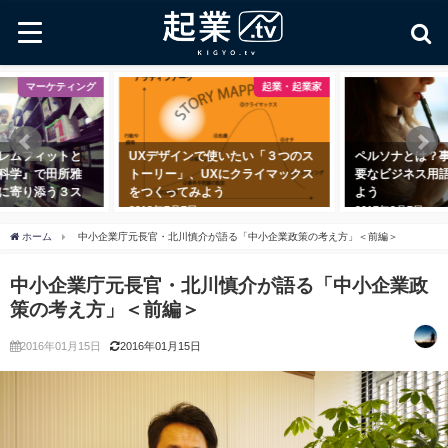
マーケティング
起業・起業家
レムフィットと
UXデザインで使いたい「３つのス
ペルソナとは？
科学』で田所雅
トーリー」、UXにクライマックス
要なビジネス用
に寄り添う３ス
をつくってみよう
よう
2018年7月7日
2017年3月7日
ホーム
中小企業庁元長官・北川慎介が語る「中小企業政策の考え方」＜前編＞
中小企業庁元長官・北川慎介が語る「中小企業政
策の考え方」＜前編＞
2016年01月15日
2016年01月15日