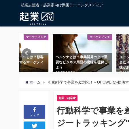
起業志望者・起業家向け動画ラーニングメディア
マーケティング
マーケティング
タマージャーニーとは？顧客
ペルソナとは？事業開発の上で重
ユニ
変化」に着目するマーケティ
要なビジネス用語の意味を理解し
当た
手法
よう
味が
8年5月18日
2017年3月7日
2018
ホーム
行動科学で事業を差別化！～OPOWERが提供す
起業・起業家
行動科学で事業を差
シェア
ジートラッキング