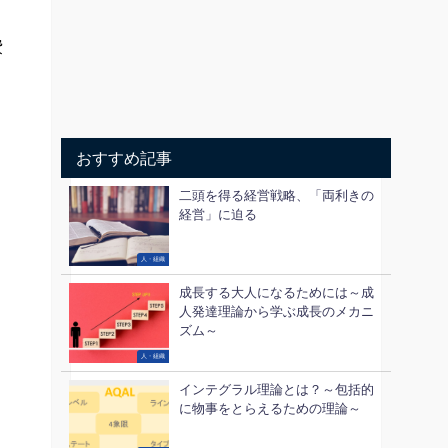
費
おすすめ記事
二頭を得る経営戦略、「両利きの
経営」に迫る
人・組織
成長する大人になるためには～成
人発達理論から学ぶ成長のメカニ
ズム～
人・組織
インテグラル理論とは？～包括的
に物事をとらえるための理論～