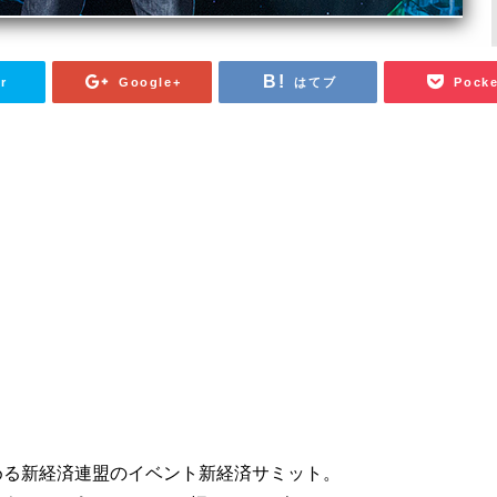
r
Google+
はてブ
Pocke
める新経済連盟のイベント新経済サミット。