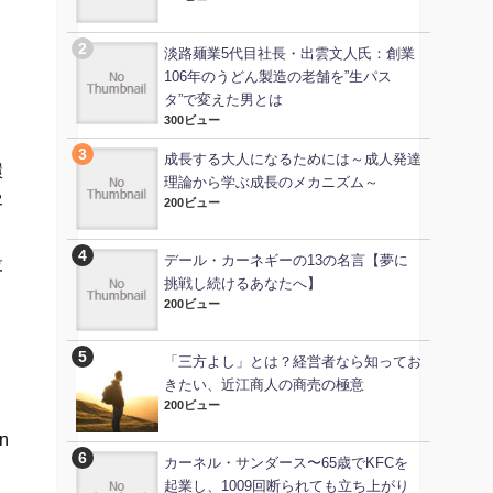
淡路麺業5代目社長・出雲文人氏：創業
106年のうどん製造の老舗を”生パス
タ”で変えた男とは
300ビュー
成長する大人になるためには～成人発達
環
理論から学ぶ成長のメカニズム～
客
200ビュー
デール・カーネギーの13の名言【夢に
設
挑戦し続けるあなたへ】
200ビュー
「三方よし」とは？経営者なら知ってお
きたい、近江商人の商売の極意
200ビュー
n
カーネル・サンダース〜65歳でKFCを
起業し、1009回断られても立ち上がり