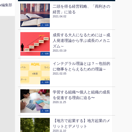
tv編集部
二頭を得る経営戦略、「両利きの
経営」に迫る
2021.04.02
人・組織
成長する大人になるためには～成
人発達理論から学ぶ成長のメカニ
ズム～
2021.03.19
人・組織
インテグラル理論とは？～包括的
に物事をとらえるための理論～
2021.02.05
人・組織
学習する組織〜個人と組織の成長
を促進する理由に迫る〜
2020.11.25
人・組織
【地方で起業する】地方起業のメ
リットとデメリット
2020.11.10