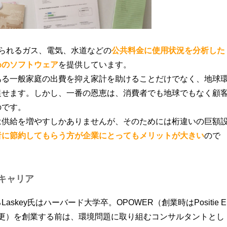
送られるガス、電気、水道などの
公共料金に使用状況を分析した
めのソフトウェア
を提供しています。
ある一般家庭の出費を抑え家計を助けることだけでなく、地球
促せます。しかし、一番の恩恵は、消費者でも地球でもなく顧
のです。
は供給を増やすしかありませんが、そのためには桁違いの巨額
者に節約してもらう方が企業にとってもメリットが大きい
ので
キャリア
るLaskey氏はハーバード大学卒。OPOWER（創業時はPositie E
社名変更）を創業する前は、環境問題に取り組むコンサルタントとし