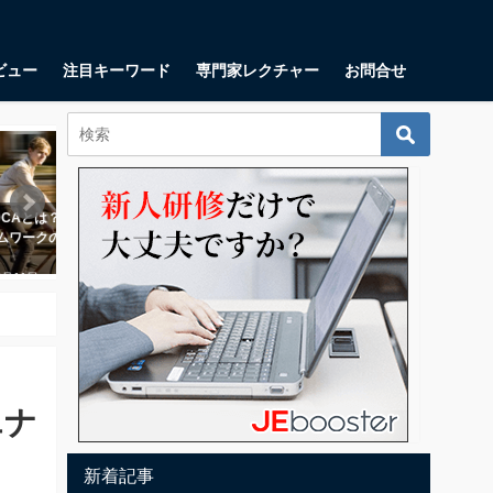
ビュー
注目キーワード
専門家レクチャー
お問合せ
ビジネススキル
起業・起業家
DCAとは？ 爆速で前進する
リーンキャンバスとは？ スタート
UXデ
ムワークの＜仕組み＞に迫
アップが思い描くべき9つの項目
トーリ
をつく
2018年1月17日
8月11日
2018年
エナ
新着記事