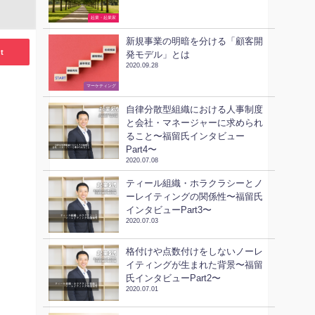
起業・起業家
新規事業の明暗を分ける「顧客開
t
発モデル」とは
2020.09.28
ビジネススキル
マーケティング
自律分散型組織における人事制度
と会社・マネージャーに求められ
ること〜福留氏インタビュー
Part4〜
2020.07.08
ティール組織・ホラクラシーとノ
ーレイティングの関係性〜福留氏
インタビューPart3〜
2020.07.03
格付けや点数付けをしないノーレ
イティングが生まれた背景〜福留
氏インタビューPart2〜
2020.07.01