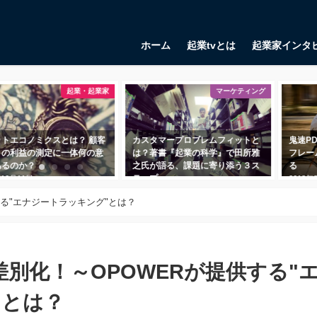
ホーム
起業tvとは
起業家インタ
起業・起業家
マーケティング
ットエコノミクスとは？ 顧客
カスタマープロブレムフィットと
鬼速P
りの利益の測定に一体何の意
は？著書『起業の科学』で田所雅
フレー
あるのか？
之氏が語る、課題に寄り添う３ス
る
テップ
年10月11日
2018年
2018年11月1日
る"エナジートラッキング"とは？
別化！～OPOWERが提供する"
"とは？