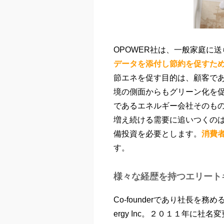
OPOWER社は、一般家庭に
データを添付し節約を促すた
節エネを促す目的は、顧客で
境の側面からもグリーン化を
であるエネルギー会社そのも
増え続ける需要に追いつくの
備投資を必要とします。
消費
す。
様々な経歴を持つエリート
Co-founderであり社長を務め
ergy Inc。２０１１年に