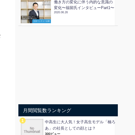
働き方の変化に伴う内的な意識の
変化〜福留氏インタビューPart1〜
2020.06.26
注目ベンチャー企業
な
。
月間閲覧数ランキング
中高生に大人気！女子高生モデル「楠ろ
あ」の社長としての顔とは？
300ビュー