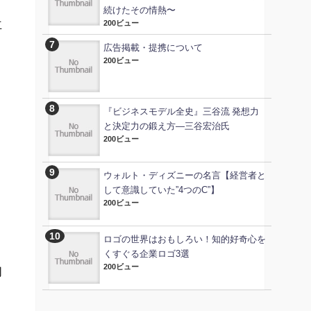
続けたその情熱〜
立
200ビュー
広告掲載・提携について
200ビュー
。
々
『ビジネスモデル全史』三谷流 発想力
と決定力の鍛え方―三谷宏治氏
200ビュー
ウォルト・ディズニーの名言【経営者と
して意識していた”4つのC”】
200ビュー
ロゴの世界はおもしろい！知的好奇心を
くすぐる企業ロゴ3選
200ビュー
同