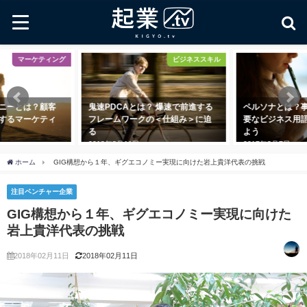
マーケティング
ビジネススキル
ニーとは？顧客
鬼速PDCAとは？ 爆速で前進する
ペルソナとは？
するマーケティ
フレームワークの＜仕組み＞に迫
要なビジネス用
る
よう
2018年8月11日
2017年3月7日
ホーム
GIG構想から１年、ギグエコノミー実現に向けた岩上貴洋代表の挑戦
注目ベンチャー企業
GIG構想から１年、ギグエコノミー実現に向けた
岩上貴洋代表の挑戦
2018年02月11日
2018年02月11日