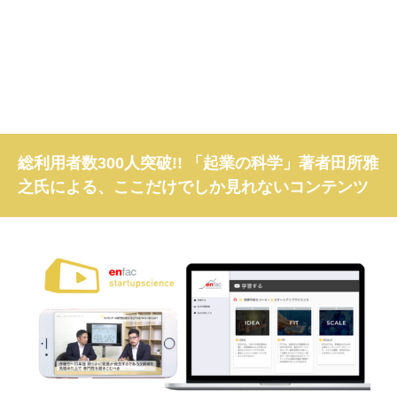
総利用者数300人突破!! 「起業の科学」著者田所雅
之氏による、ここだけでしか見れないコンテンツ