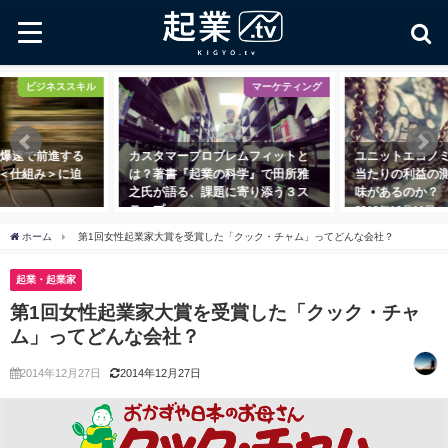
ビジネススキル
マーケティング
 爆速で前進する
カスタマープロブレムフィットと
ユニットエコノミ
＜仕組み＞に迫
は？著書『起業の科学』で田所雅
当たりの利益の
之氏が語る、課題に寄り添う３ス
味があるのか？
テップ
2018年10月11日
2018年11月1日
ホーム
第1回女性起業家大賞を受賞した「クック・チャム」ってどんな会社？
起業・起業家
第1回女性起業家大賞を受賞した「クック・チャ
ム」ってどんな会社？
2014年12月27日
2014年12月27日