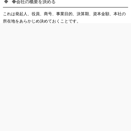
◆会社の概要を決める
これは発起人、役員、商号、事業目的、決算期、資本金額、本社の
所在地をあらかじめ決めておくことです。
◆類似商号、事業目的の適合チェック
あらかじめ所轄の法務局へ連絡して類似商号、事業目的の適合チェ
ックをお願いする必要があります。
◆印鑑の作成
全世界5万シェアのスライドをダウンロード
トップ
会社の代表印も法務局へ登録する必要があります。あらかじめ商号
が決まったら作成しておきましょう。サイズなどは印鑑屋さんが良
く知っています。
他に銀行印や角印も必要になりますので一緒に作成しておいたら良
いでしょう。