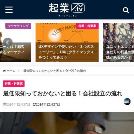
ーケティング
起業・起業家
は？顧客
UXデザインで使いたい「３つのス
ユニットエコノミクスと
ーケティ
トーリー」、UXにクライマックス
当たりの利益の測定に一
をつくってみよう
味があるのか？
2018年7月7日
2018年10月11日
ホーム
最低限知っておかないと困る！会社設立の流れ
起業・起業家
最低限知っておかないと困る！会社設立の流れ
2014年12月27日
2014年12月27日