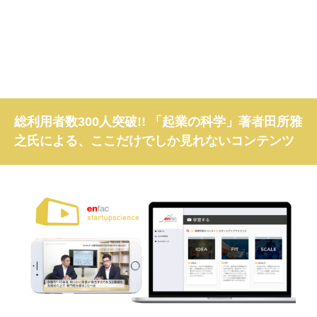
総利用者数300人突破!! 「起業の科学」著者田所雅
之氏による、ここだけでしか見れないコンテンツ