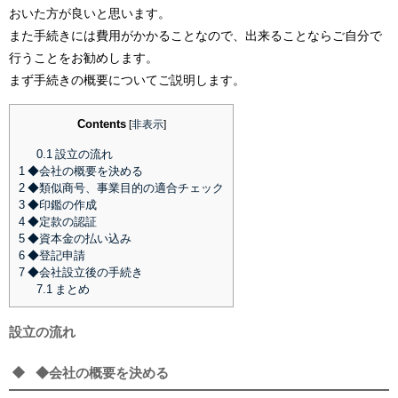
おいた方が良いと思います。
また手続きには費用がかかることなので、出来ることならご自分で
行うことをお勧めします。
まず手続きの概要についてご説明します。
Contents
[
非表示
]
0.1
設立の流れ
1
◆会社の概要を決める
2
◆類似商号、事業目的の適合チェック
3
◆印鑑の作成
4
◆定款の認証
5
◆資本金の払い込み
6
◆登記申請
7
◆会社設立後の手続き
7.1
まとめ
設立の流れ
◆会社の概要を決める