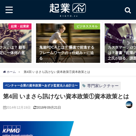
起業・起業家
ビジネススキル
クスとは？ 顧客
鬼速PDCAとは？ 爆速で前進する
カスタマープロ
定に一体何の意
フレームワークの＜仕組み＞に迫
は？著書『起業
る
之氏が語る、課
テップ
2018年8月11日
2018年11月1日
ホーム
第4回 いまさら訊けない資本政策①資本政策とは
専門家レクチャー
ベンチャー企業の資本政策〜あずさ監査法人会計士〜
第4回 いまさら訊けない資本政策①資本政策とは
2014年12月19日
2018年09月21日