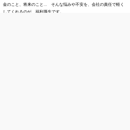
金のこと、将来のこと... そんな悩みや不安を、会社の責任で軽く
してくれるのが、福利厚生です。
今回は、そんな福利厚生の意味や、「こんな制度があったんだ！」
という驚きの福利厚生を提供している会社をご紹介します。
福利厚生とは？
全世界5万シェアのスライドをダウンロード
トップ