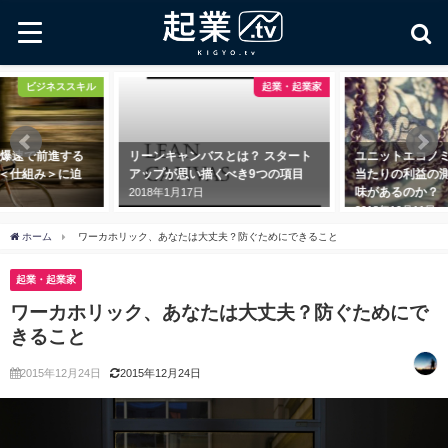
起業・起業家
起業・起業家
リーンキャンバスとは？ スタート
ユニットエコノミクスとは？ 顧客
アップが思い描くべき9つの項目
当たりの利益の測定に一体何の意
味があるのか？
2018年1月17日
2018年10月11日
ホーム
ワーカホリック、あなたは大丈夫？防ぐためにできること
起業・起業家
ワーカホリック、あなたは大丈夫？防ぐためにで
きること
2015年12月24日
2015年12月24日