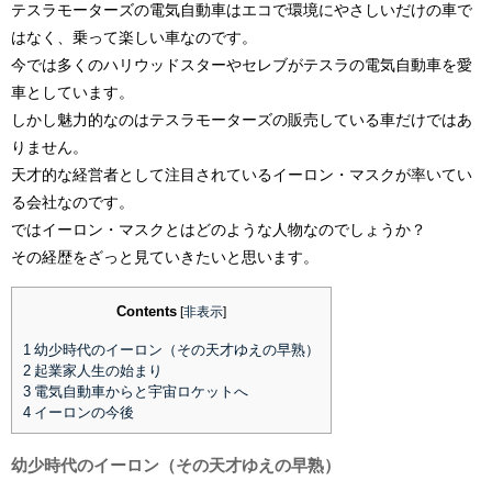
テスラモーターズの電気自動車はエコで環境にやさしいだけの車で
はなく、乗って楽しい車なのです。
今では多くのハリウッドスターやセレブがテスラの電気自動車を愛
車としています。
しかし魅力的なのはテスラモーターズの販売している車だけではあ
りません。
天才的な経営者として注目されているイーロン・マスクが率いてい
る会社なのです。
ではイーロン・マスクとはどのような人物なのでしょうか？
その経歴をざっと見ていきたいと思います。
Contents
[
非表示
]
1
幼少時代のイーロン（その天才ゆえの早熟）
2
起業家人生の始まり
3
電気自動車からと宇宙ロケットへ
4
イーロンの今後
幼少時代のイーロン（その天才ゆえの早熟）