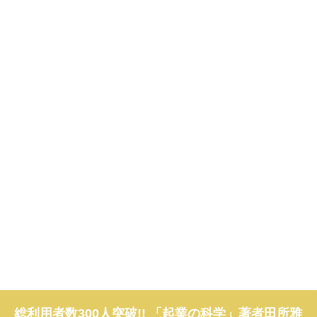
総利用者数300人突破!! 「起業の科学」著者田所雅