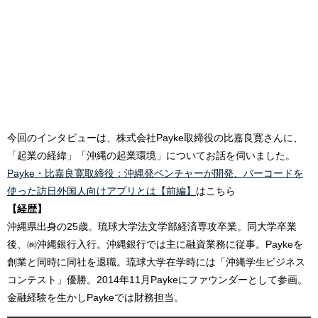
今回のインタビューは、株式会社Payke取締役の比嘉良寛さんに、
「起業の経緯」「沖縄の起業環境」についてお話を伺いました。
Payke・比嘉良寛取締役：沖縄発ベンチャーが開発、バーコードを
使った訪日外国人向けアプリとは【前編】
はこちら
【経歴】
沖縄県出身の25歳。琉球大学法文学部経済専攻卒業。同大学卒業
後、㈱沖縄銀行入行。沖縄銀行では主に融資業務に従事。Paykeを
創業と同時に同社を退職。琉球大学在学時には「沖縄学生ビジネス
コンテスト」優勝。2014年11月Paykeにファウンダーとして参画。
金融経験を生かしPaykeでは財務担当。