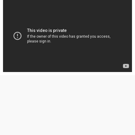
Contents
1
授業で習ったことが、どれだけ社会に通用するか試したくなった
2
起業アイデアが生まれた経緯
3
充実した起業支援環境
4
沖縄県が抱える課題を解決することが我々の使命
全世界5万シェアのスライドをダウンロード
トップ