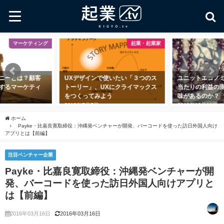
グ
起業・起業家
起業・起業
UXデザインで使いたい「３つのス
ユニットエコノミクスとは？ 顧客
トーリー」、UXにクライマックス
当たりの利益の測定に一体何の意
をつくってみよう
味があるのか？
2018年7月7日
2018年10月11日
ホーム
Payke・比嘉良寛取締役：沖縄発ベンチャーが開発、バーコードを使った訪日外国人向け
アプリとは【前編】
注目ベンチャー企業
Payke・比嘉良寛取締役：沖縄発ベンチャーが開
発、バーコードを使った訪日外国人向けアプリと
は【前編】
2016年03月16日
2016年03月16日