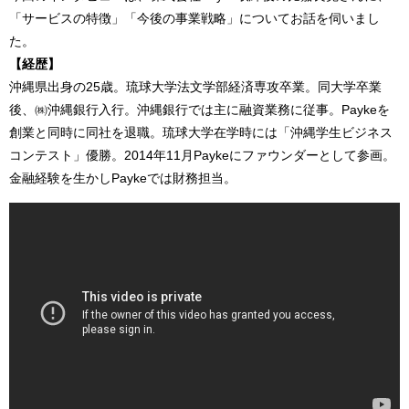
「サービスの特徴」「今後の事業戦略」についてお話を伺いまし
た。
【経歴】
沖縄県出身の25歳。琉球大学法文学部経済専攻卒業。同大学卒業
後、㈱沖縄銀行入行。沖縄銀行では主に融資業務に従事。Paykeを
創業と同時に同社を退職。琉球大学在学時には「沖縄学生ビジネス
コンテスト」優勝。2014年11月Paykeにファウンダーとして参画。
金融経験を生かしPaykeでは財務担当。