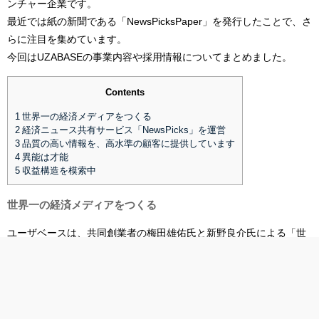
ンチャー企業です。
最近では紙の新聞である「NewsPicksPaper」を発行したことで、さ
らに注目を集めています。
今回はUZABASEの事業内容や採用情報についてまとめました。
Contents
1
世界一の経済メディアをつくる
2
経済ニュース共有サービス「NewsPicks」を運営
3
品質の高い情報を、高水準の顧客に提供しています
4
異能は才能
5
収益構造を模索中
世界一の経済メディアをつくる
ユーザベースは、共同創業者の梅田雄佑氏と新野良介氏による「世
界中のビジネス情報をテクノロジーと専門家の力で整理し、ビジネ
スパーソンの生産性を高め、創造性を解放することで世界に変革を
起こしたい」という志をもって、「世界一の経済メディアをつく
る」ことをミッションに掲げ、２００８年に設立されました。