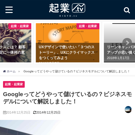
起業・起業家
起業・起業家
は？ 顧客
UXデザインで使いたい「３つのス
リーンキャンバスとは
一体何の意
トーリー」、UXにクライマックス
アップが思い描くべき
をつくってみよう
2018年1月17日
2018年7月7日
ホーム
Googleってどうやって儲けているの？ビジネスモデルについて解説しました！
起業・起業家
Googleってどうやって儲けているの？ビジネスモ
デルについて解説しました！
2014年12月25日
2014年12月25日