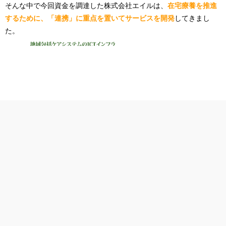
そんな中で今回資金を調達した株式会社エイルは、
在宅療養を推進
するために、「連携」に重点を置いてサービスを開発
してきまし
た。
そしてそのサービスは、
モバイル端末によって提供
されています。
「モバイルサービスで在宅療養推進」というのは非常に新しく、株
全世界5万シェアのスライドをダウンロード
トップ
式会社エイルには今のところ競合他社がいないそうです。
今回の子会社化は、エイルにしかないそのノウハウを評価した点が