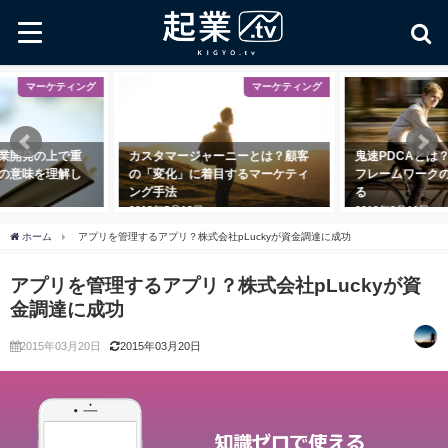
マーケティング
マーケティング
業開発の上で重
カスタマージャーニーとは？顧客
鬼速PDCAとは
の意味を理解し
の「変化」に着目するマーケティ
フレームワーク
ング手法
る
2018年5月18日
2018年8月11日
ホーム
アプリを管理するアプリ？株式会社pLuckyが資金調達に成功
アプリを管理するアプリ？株式会社pLuckyが資
金調達に成功
2015年03月20日
2015年03月20日