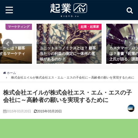
マーケティング
起業・起業家
ニーとは？顧客
ユニットエコノミクスとは？ 顧客
カスタマープロ
するマーケティ
当たりの利益の測定に一体何の意
は？著書『起業
味があるのか？
之氏が語る、課
テップ
2018年10月11日
2018年11月1日
ホーム
株式会社エイルが株式会社エス・エム・エスの子会社に～高齢者の願いを実現するために
株式会社エイルが株式会社エス・エム・エスの子
会社に～高齢者の願いを実現するために
2015年03月20日
2015年03月20日