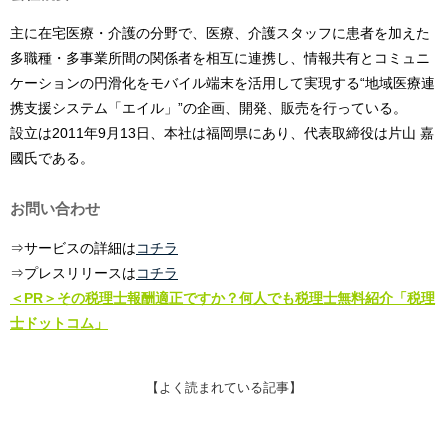
主に在宅医療・介護の分野で、医療、介護スタッフに患者を加えた
多職種・多事業所間の関係者を相互に連携し、情報共有とコミュニ
ケーションの円滑化をモバイル端末を活用して実現する“地域医療連
携支援システム「エイル」”の企画、開発、販売を行っている。
設立は2011年9月13日、本社は福岡県にあり、代表取締役は片山 嘉
國氏である。
お問い合わせ
⇒サービスの詳細は
コチラ
⇒プレスリリースは
コチラ
＜PR＞その税理士報酬適正ですか？何人でも税理士無料紹介「税理
士ドットコム」
【よく読まれている記事】