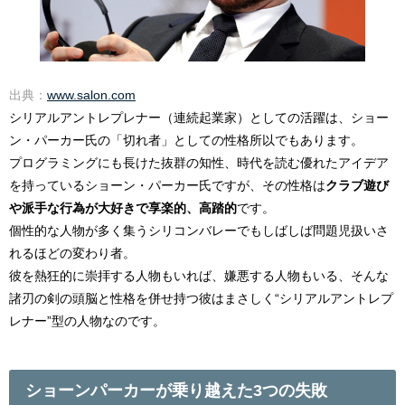
出典：
www.salon.com
シリアルアントレプレナー（連続起業家）としての活躍は、ショー
ン・パーカー氏の「切れ者」としての性格所以でもあります。
プログラミングにも長けた抜群の知性、時代を読む優れたアイデア
を持っているショーン・パーカー氏ですが、その性格は
クラブ遊び
や派手な行為が大好きで享楽的、高踏的
です。
個性的な人物が多く集うシリコンバレーでもしばしば問題児扱いさ
れるほどの変わり者。
彼を熱狂的に崇拝する人物もいれば、嫌悪する人物もいる、そんな
諸刃の剣の頭脳と性格を併せ持つ彼はまさしく“シリアルアントレプ
レナー”型の人物なのです。
ショーンパーカーが乗り越えた3つの失敗