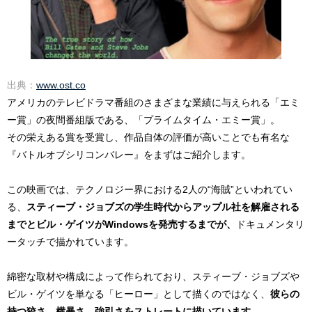
出典：
www.ost.co
アメリカのテレビドラマ番組のさまざまな業績に与えられる「エミ
ー賞」の夜間番組版である、「プライムタイム・エミー賞」。
その栄えある賞を受賞し、作品自体の評価が高いことでも有名な
『バトルオブシリコンバレー』をまずはご紹介します。
この映画では、テクノロジー界における2人の“海賊”といわれてい
る、
スティーブ・ジョブズの学生時代からアップル社を解雇される
までとビル・ゲイツがWindowsを発売するまでが、
ドキュメンタリ
ータッチで描かれています。
綿密な取材や構成によって作られており、スティーブ・ジョブズや
ビル・ゲイツを単なる「ヒーロー」として描くのではなく、
彼らの
持つ狡さ、横暴さ、強引さをストレートに描いています。