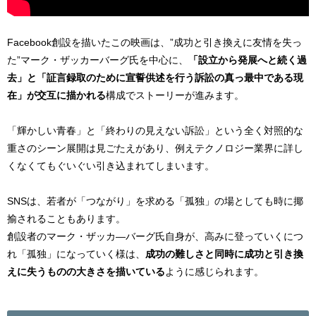
Facebook創設を描いたこの映画は、”成功と引き換えに友情を失っ
た”マーク・ザッカーバーグ氏を中心に、
「設立から発展へと続く過
去」と「証言録取のために宣誓供述を行う訴訟の真っ最中である現
在」が交互に描かれる
構成でストーリーが進みます。
「輝かしい青春」と「終わりの見えない訴訟」という全く対照的な
重さのシーン展開は見ごたえがあり、例えテクノロジー業界に詳し
くなくてもぐいぐい引き込まれてしまいます。
SNSは、若者が「つながり」を求める「孤独」の場としても時に揶
揄されることもあります。
創設者のマーク・ザッカ―バーグ氏自身が、高みに登っていくにつ
れ「孤独」になっていく様は、
成功の難しさと同時に成功と引き換
えに失うものの大きさを描いている
ように感じられます。