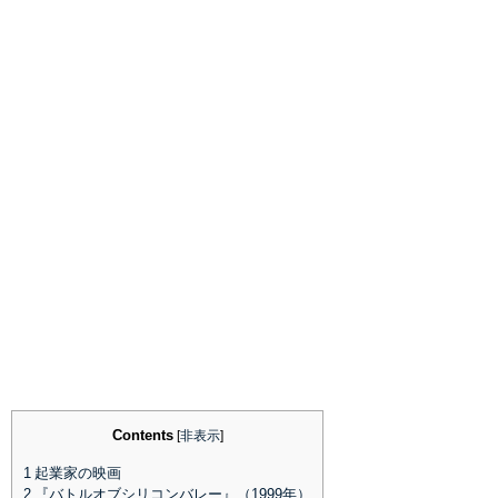
Contents
[
非表示
]
1
起業家の映画
2
『バトルオブシリコンバレー』（1999年）