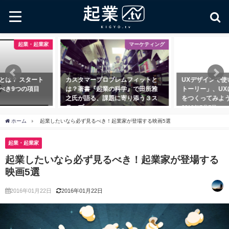
起業・起業家
マーケティング
とは？ スタート
カスタマープロブレムフィットと
UXデザインで使
べき9つの項目
は？著書『起業の科学』で田所雅
トーリー」、UX
之氏が語る、課題に寄り添う３ス
をつくってみよ
テップ
2018年7月7日
2018年11月1日
ホーム
起業したいなら必ず見るべき！起業家が登場する映画5選
起業・起業家
起業したいなら必ず見るべき！起業家が登場する
映画5選
2016年01月22日
2016年01月22日