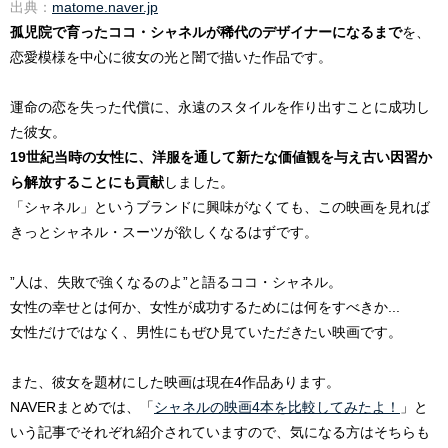
出典：
matome.naver.jp
孤児院で育ったココ・シャネルが稀代のデザイナーになるまで
を、
恋愛模様を中心に彼女の光と闇で描いた作品です。
運命の恋を失った代償に、永遠のスタイルを作り出すことに成功し
た彼女。
19世紀当時の女性に、洋服を通して新たな価値観を与え古い因習か
ら解放することにも貢献
しました。
「シャネル」というブランドに興味がなくても、この映画を見れば
きっとシャネル・スーツが欲しくなるはずです。
”人は、失敗で強くなるのよ”と語るココ・シャネル。
女性の幸せとは何か、女性が成功するためには何をすべきか...
女性だけではなく、男性にもぜひ見ていただきたい映画です。
また、彼女を題材にした映画は現在4作品あります。
NAVERまとめでは、「
シャネルの映画4本を比較してみたよ！
」と
いう記事でそれぞれ紹介されていますので、気になる方はそちらも