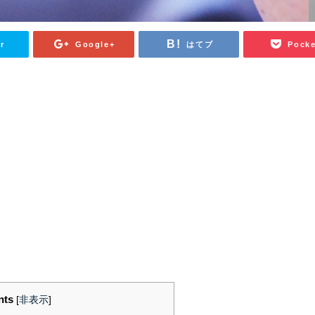
r
Google+
はてブ
Pocke
nts
[
非表示
]