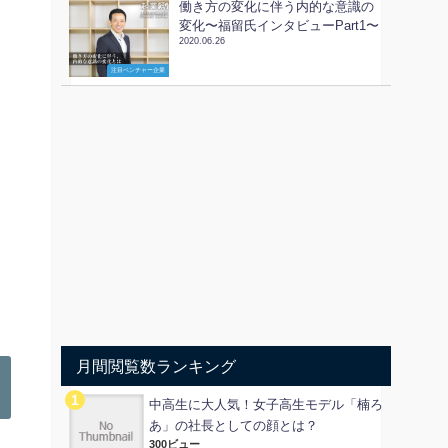
働き方の変化に伴う内的な意識の
変化〜福留氏インタビューPart1〜
2020.06.26
注目ベンチャー企業
月間閲覧数ランキング
中高生に大人気！女子高生モデル「楠ろ
あ」の社長としての顔とは？
300ビュー