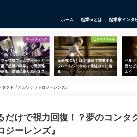
ホーム
起業tvとは
起業家インタ
マーケティング
ビジネススキル
ブレムフィットと
鬼速PDCAとは？ 爆速で前進する
ペルソナとは？事
の科学』で田所雅
フレームワークの＜仕組み＞に迫
要なビジネス用語
題に寄り添う３ス
る
よう
2018年8月11日
2017年3月7日
ンタクト『オルソケラトロジーレンズ』
るだけで視力回復！？夢のコンタ
ロジーレンズ』