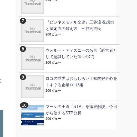
『ビジネスモデル全史』三谷流 発想力
と決定力の鍛え方―三谷宏治氏
200ビュー
ウォルト・ディズニーの名言【経営者と
して意識していた”4つのC”】
200ビュー
ロゴの世界はおもしろい！知的好奇心を
太
くすぐる企業ロゴ3選
200ビュー
マーケの王道「STP」を徹底解説。今日
から使えるSTP分析
200ビュー