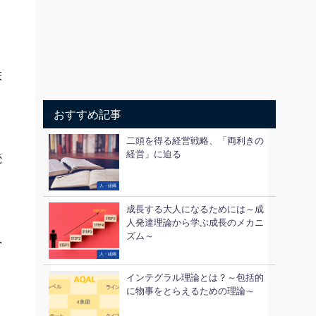
床
おすすめ記事
二頭を得る経営戦略、「両利きの
経営」に迫る
続
人・組織
成長する大人になるためには～成
人発達理論から学ぶ成長のメカニ
ズム～
へ
人・組織
インテグラル理論とは？～包括的
に物事をとらえるための理論～