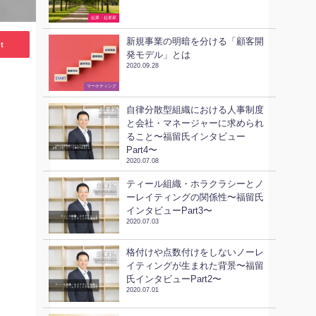
起業・起業家
新規事業の明暗を分ける「顧客開
t
発モデル」とは
2020.09.28
ビジネススキル
マーケティング
自律分散型組織における人事制度
と会社・マネージャーに求められ
ること〜福留氏インタビュー
Part4〜
2020.07.08
ティール組織・ホラクラシーとノ
ーレイティングの関係性〜福留氏
インタビューPart3〜
2020.07.03
格付けや点数付けをしないノーレ
イティングが生まれた背景〜福留
氏インタビューPart2〜
2020.07.01