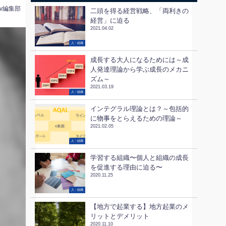
tv編集部
二頭を得る経営戦略、「両利きの
経営」に迫る
2021.04.02
人・組織
成長する大人になるためには～成
人発達理論から学ぶ成長のメカニ
ズム～
2021.03.19
人・組織
インテグラル理論とは？～包括的
に物事をとらえるための理論～
2021.02.05
人・組織
学習する組織〜個人と組織の成長
を促進する理由に迫る〜
2020.11.25
人・組織
【地方で起業する】地方起業のメ
リットとデメリット
2020.11.10