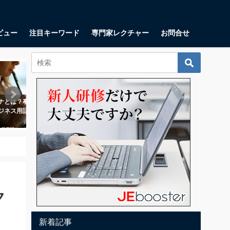
ビュー
注目キーワード
専門家レクチャー
お問合せ
マーケティング
起業・起業家
業開発の上で重
UXデザインで使いたい「３つのス
リーンキャンバス
の意味を理解し
トーリー」、UXにクライマックス
アップが思い描く
をつくってみよう
2018年1月17日
2018年7月7日
ク
新着記事