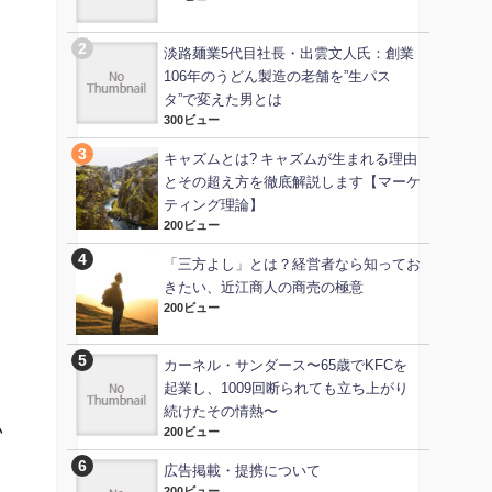
淡路麺業5代目社長・出雲文人氏：創業
106年のうどん製造の老舗を”生パス
タ”で変えた男とは
300ビュー
キャズムとは? キャズムが生まれる理由
とその超え方を徹底解説します【マーケ
ティング理論】
200ビュー
「三方よし」とは？経営者なら知ってお
きたい、近江商人の商売の極意
200ビュー
カーネル・サンダース〜65歳でKFCを
起業し、1009回断られても立ち上がり
続けたその情熱〜
い
200ビュー
広告掲載・提携について
200ビュー