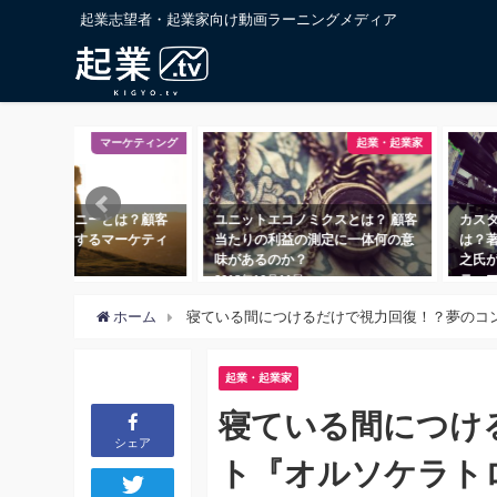
起業志望者・起業家向け動画ラーニングメディア
マーケティング
起業・起業家
ーニーとは？顧客
ユニットエコノミクスとは？ 顧客
カスタマープロ
目するマーケティ
当たりの利益の測定に一体何の意
は？著書『起業
味があるのか？
之氏が語る、課
テップ
2018年10月11日
2018年11月1日
ホーム
寝ている間につけるだけで視力回復！？夢のコ
起業・起業家
寝ている間につけ
シェア
ト『オルソケラト