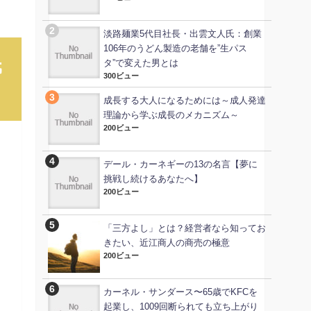
淡路麺業5代目社長・出雲文人氏：創業
106年のうどん製造の老舗を”生パス
氏
タ”で変えた男とは
300ビュー
成長する大人になるためには～成人発達
理論から学ぶ成長のメカニズム～
200ビュー
デール・カーネギーの13の名言【夢に
挑戦し続けるあなたへ】
200ビュー
「三方よし」とは？経営者なら知ってお
きたい、近江商人の商売の極意
200ビュー
カーネル・サンダース〜65歳でKFCを
起業し、1009回断られても立ち上がり