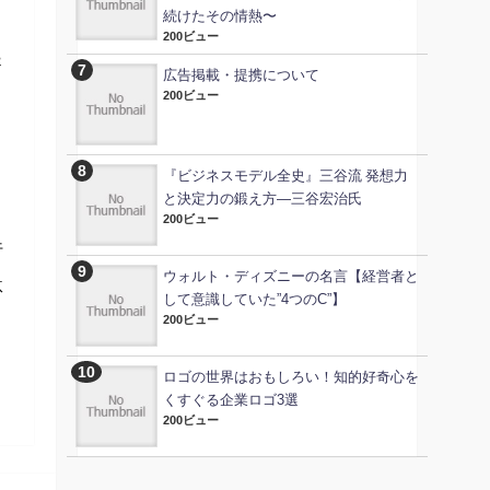
続けたその情熱〜
200ビュー
起
広告掲載・提携について
200ビュー
『ビジネスモデル全史』三谷流 発想力
と決定力の鍛え方―三谷宏治氏
200ビュー
行
ウォルト・ディズニーの名言【経営者と
駄
して意識していた”4つのC”】
200ビュー
ロゴの世界はおもしろい！知的好奇心を
くすぐる企業ロゴ3選
200ビュー