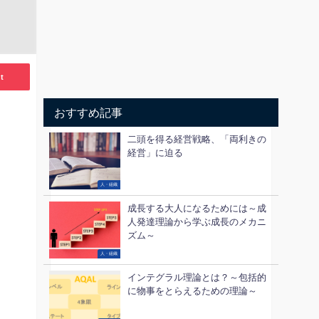
t
おすすめ記事
二頭を得る経営戦略、「両利きの
経営」に迫る
人・組織
成長する大人になるためには～成
人発達理論から学ぶ成長のメカニ
ズム～
人・組織
インテグラル理論とは？～包括的
に物事をとらえるための理論～