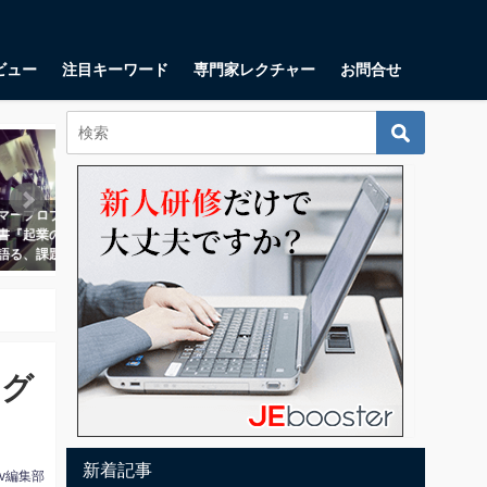
ビュー
注目キーワード
専門家レクチャー
お問合せ
起業・起業家
起業・起業家
トエコノミクスとは？ 顧客
リーンキャンバスとは？ スタート
鬼速PD
の利益の測定に一体何の意
アップが思い描くべき9つの項目
フレー
るのか？
る
2018年1月17日
10月11日
2018年
・グ
新着記事
tv編集部