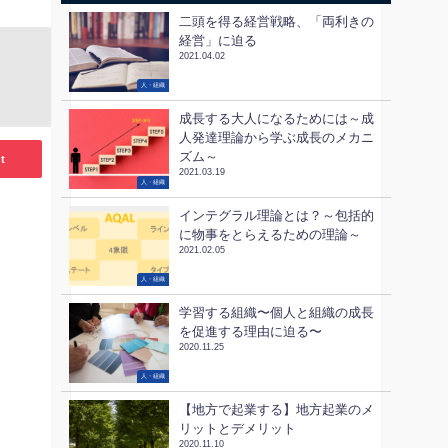
二頭を得る経営戦略、「両利きの
経営」に迫る
2021.04.02
人・組織
成長する大人になるためには～成
人発達理論から学ぶ成長のメカニ
ズム～
t
2021.03.19
人・組織
インテグラル理論とは？～包括的
に物事をとらえるための理論～
2021.02.05
人・組織
学習する組織〜個人と組織の成長
を促進する理由に迫る〜
2020.11.25
人・組織
【地方で起業する】地方起業のメ
リットとデメリット
2020.11.10