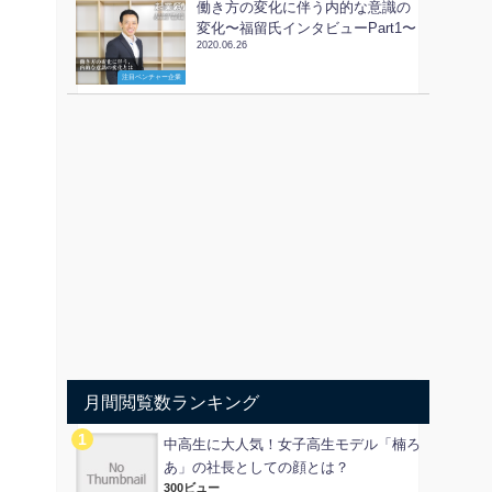
働き方の変化に伴う内的な意識の
変化〜福留氏インタビューPart1〜
2020.06.26
注目ベンチャー企業
月間閲覧数ランキング
中高生に大人気！女子高生モデル「楠ろ
あ」の社長としての顔とは？
300ビュー