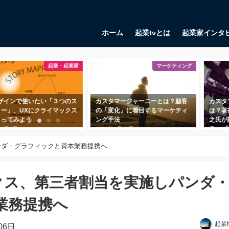
ホーム
起業tvとは
起業家インタ
マーケティング
マーケティング
タマージャーニーとは？顧客
カスタマープロブレムフィットと
ユニッ
変化」に着目するマーケティ
は？著書『起業の科学』で田所雅
当たり
手法
之氏が語る、課題に寄り添う３ス
味があ
テップ
年5月18日
2018年
2018年11月1日
ンダ・グラフィックと資本業務提携へ
ックス、第三者割当を実施しパンダ
業務提携へ
起業
06日