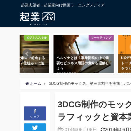
起業志望者・起業家向け動画ラーニングメディア
マーケティング
起業・起業家
ソナとは？事業開発の上で重
UXデザインで使いたい「３つのス
カス
ビジネス用語の意味を理解し
トーリー」、UXにクライマックス
の「
をつくってみよう
ング
7年3月7日
2018年7月7日
2018
ホーム
3DCG制作のモックス、第三者割当を実施しパ
3DCG制作のモ
ラフィックと資本
シェア
2014年06月06日
2014年06月