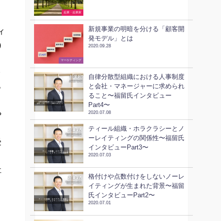
起業・起業家
新規事業の明暗を分ける「顧客開
ィ
発モデル」とは
)
2020.09.28
ビジネススキル
マーケティング
で
自律分散型組織における人事制度
っ
と会社・マネージャーに求められ
ること〜福留氏インタビュー
Part4〜
や
2020.07.08
ティール組織・ホラクラシーとノ
ーレイティングの関係性〜福留氏
受
インタビューPart3〜
2020.07.03
社
格付けや点数付けをしないノーレ
イティングが生まれた背景〜福留
氏インタビューPart2〜
2020.07.01