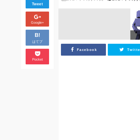
Tweet
Google+
B!
はてブ
Facebook
Twitte
Pocket