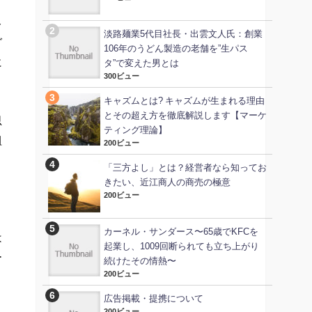
ト
淡路麺業5代目社長・出雲文人氏：創業
グ
106年のうどん製造の老舗を”生パス
に
タ”で変えた男とは
300ビュー
キャズムとは? キャズムが生まれる理由
とその超え方を徹底解説します【マーケ
思
ティング理論】
組
200ビュー
。
「三方よし」とは？経営者なら知ってお
きたい、近江商人の商売の極意
200ビュー
カーネル・サンダース〜65歳でKFCを
は
起業し、1009回断られても立ち上がり
ー
続けたその情熱〜
200ビュー
広告掲載・提携について
200ビュー