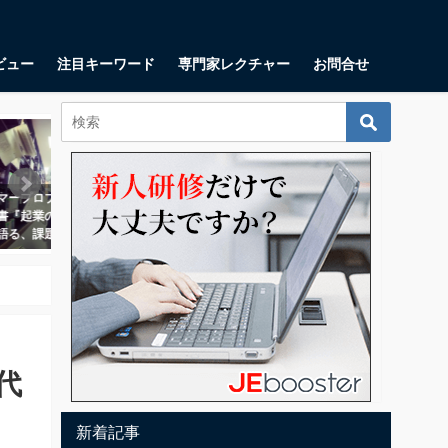
ビュー
注目キーワード
専門家レクチャー
お問合せ
起業・起業家
マーケティング
ユニットエコノミクスとは？ 顧客
ペルソナとは？事業開発の上で重
当たりの利益の測定に一体何の意
要なビジネス用語の意味を理解し
味があるのか？
よう
2018年10月11日
2017年3月7日
代
新着記事