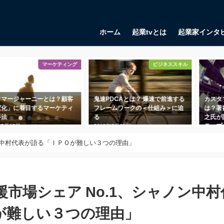
ホーム
起業tvとは
起業家インタ
ビジネススキル
マーケティング
鬼速PDCAとは？ 爆速で前進する
カスタマープロブレムフィットと
フレームワークの＜仕組み＞に迫
は？著書『起業の科学』で田所雅
る
之氏が語る、課題に寄り添う３ス
テップ
2018年8月11日
2018年11月1日
ノン中村代表が語る「ＩＰＯが難しい３つの理由」
市場シェア No.1、シャノン中村
が難しい３つの理由」