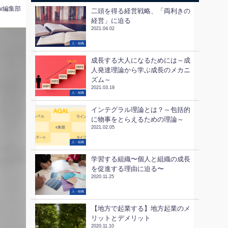
tv編集部
二頭を得る経営戦略、「両利きの
経営」に迫る
2021.04.02
人・組織
成長する大人になるためには～成
人発達理論から学ぶ成長のメカニ
ズム～
2021.03.19
人・組織
インテグラル理論とは？～包括的
に物事をとらえるための理論～
2021.02.05
人・組織
学習する組織〜個人と組織の成長
を促進する理由に迫る〜
2020.11.25
人・組織
【地方で起業する】地方起業のメ
リットとデメリット
2020.11.10