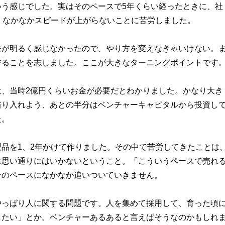
いう感じでした。実はそのペースで5年くらい経ったときに、社
、なかなかスピードが上がらないことに苦労しました。
来が明るく感じなかったので、やり方を変えなきゃいけない。
作ることを志しました。ここが大きなターニングポイントです
は、当時2億円くらいお金が必要だとわかりました。かなり大き
借り入れよう、あとの半分はベンチャーキャピタルから投資し
た。
品を1、2年かけて作りました。その中で苦労してきたことは
に思い通りにはいかないということ。「こういうペースで売れ
そのペースになかなか追いついていきません。
やっぱり人に関する問題です。人を集めて採用して、育った頃
したい」とか。ベンチャーあるあると言えばそうなのかもしれ