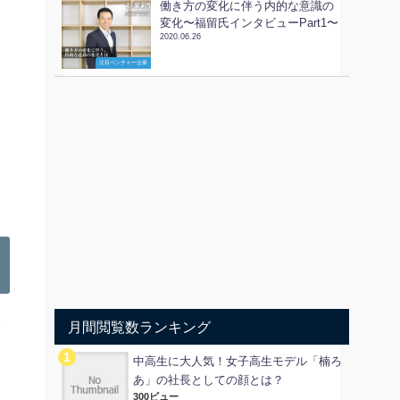
働き方の変化に伴う内的な意識の
変化〜福留氏インタビューPart1〜
2020.06.26
注目ベンチャー企業
月間閲覧数ランキング
タ
中高生に大人気！女子高生モデル「楠ろ
あ」の社長としての顔とは？
300ビュー