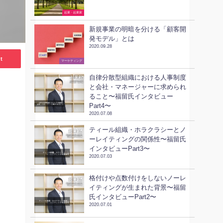
起業・起業家
新規事業の明暗を分ける「顧客開
発モデル」とは
2020.09.28
t
ビジネススキル
マーケティング
自律分散型組織における人事制度
と会社・マネージャーに求められ
ること〜福留氏インタビュー
Part4〜
2020.07.08
ティール組織・ホラクラシーとノ
ーレイティングの関係性〜福留氏
インタビューPart3〜
2020.07.03
格付けや点数付けをしないノーレ
イティングが生まれた背景〜福留
氏インタビューPart2〜
2020.07.01