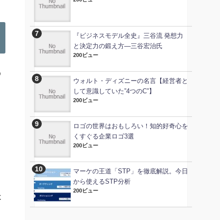
『ビジネスモデル全史』三谷流 発想力
と決定力の鍛え方―三谷宏治氏
200ビュー
う
ウォルト・ディズニーの名言【経営者と
して意識していた”4つのC”】
200ビュー
こ
ロゴの世界はおもしろい！知的好奇心を
と
くすぐる企業ロゴ3選
と
200ビュー
マーケの王道「STP」を徹底解説。今日
から使えるSTP分析
200ビュー
は