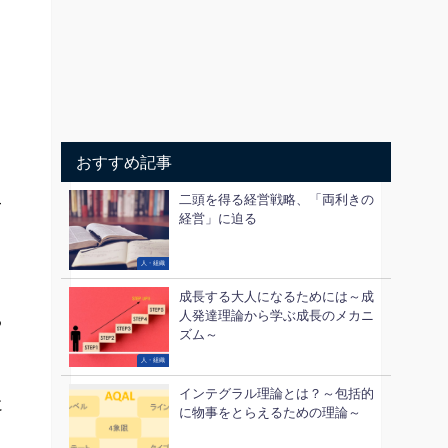
ま
。
おすすめ記事
二頭を得る経営戦略、「両利きの
て
経営」に迫る
人・組織
、
成長する大人になるためには～成
人発達理論から学ぶ成長のメカニ
る
ズム～
人・組織
インテグラル理論とは？～包括的
に
に物事をとらえるための理論～
ま