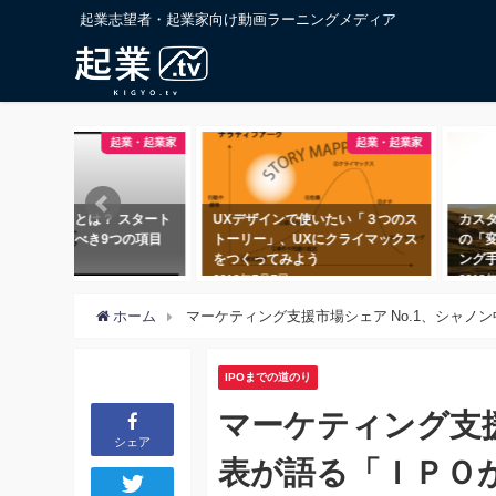
起業志望者・起業家向け動画ラーニングメディア
起業・起業家
マーケティング
UXデザインで使いたい「３つのス
カスタマージャーニーとは？顧客
トーリー」、UXにクライマックス
の「変化」に着目するマーケティ
をつくってみよう
ング手法
2018年7月7日
2018年5月18日
ホーム
マーケティング支援市場シェア No.1、シャ
IPOまでの道のり
マーケティング支援
シェア
表が語る「ＩＰＯ