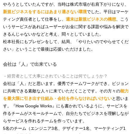
やろうとしていたんですが、当時は株式市場が右肩下がりになり、
新規ビジネスをするにはあまり適さない環境
でした。平日はマーケ
ティング責任者として仕事をし、
週末は新規ビジネスの構想
、こう
いうサービスがあればユーザーがお金に関する課題や悩みを解決で
きるんじゃないかなどと考え、悶々としていました。
松本社長にもプレゼンをして、結局、「やりたいのでやらせてくだ
さい」ということで最後は応援いただけました。
会社は「人」で出来ている
－経営者として大事にされていることは何でしょうか？
会社は「人」だと思います。優秀でチームワークができ、ビジョン
に共鳴できる素敵な人々に来ていただくことです。その方々の
能力
を最大限に引き出す仕組み・会社を作らなければいけない
と思いま
す。『How Google Works』にも書かれているように、サービスを
作るチームがスモールチームで、自分たちでビジネスを理解しなが
らサービスを作れるチームを作っています。
5名のチーム（エンジニア3名、デザイナー1名、マーケティング1