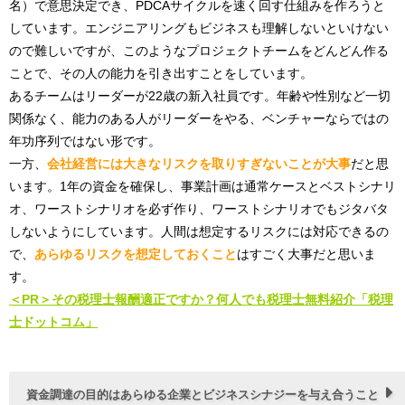
名）で意思決定でき、PDCAサイクルを速く回す仕組みを作ろうと
しています。エンジニアリングもビジネスも理解しないといけない
ので難しいですが、このようなプロジェクトチームをどんどん作る
ことで、その人の能力を引き出すことをしています。
あるチームはリーダーが22歳の新入社員です。年齢や性別など一切
関係なく、能力のある人がリーダーをやる、ベンチャーならではの
年功序列ではない形です。
一方、
会社経営には大きなリスクを取りすぎないことが大事
だと思
います。1年の資金を確保し、事業計画は通常ケースとベストシナリ
オ、ワーストシナリオを必ず作り、ワーストシナリオでもジタバタ
しないようにしています。人間は想定するリスクには対応できるの
で、
あらゆるリスクを想定しておくこと
はすごく大事だと思いま
す。
＜PR＞その税理士報酬適正ですか？何人でも税理士無料紹介「税理
士ドットコム」
資金調達の目的はあらゆる企業とビジネスシナジーを与え合うこと