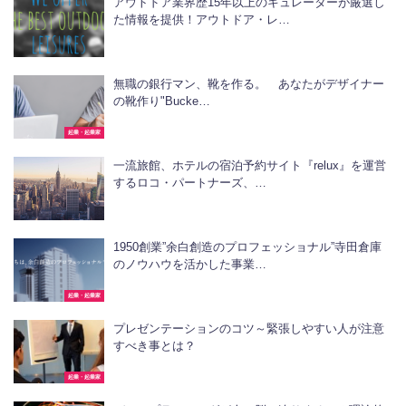
アウトドア業界歴15年以上のキュレーターが厳選し
た情報を提供！アウトドア・レ…
無職の銀行マン、靴を作る。 あなたがデザイナー
の靴作り"Bucke…
起業・起業家
一流旅館、ホテルの宿泊予約サイト『relux』を運営
するロコ・パートナーズ、…
1950創業”余白創造のプロフェッショナル”寺田倉庫
のノウハウを活かした事業…
起業・起業家
プレゼンテーションのコツ～緊張しやすい人が注意
すべき事とは？
起業・起業家