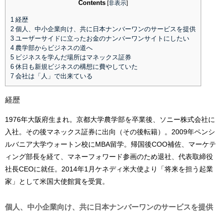
Contents
[
非表示
]
1
経歴
2
個人、中小企業向け、共に日本ナンバーワンのサービスを提供
3
ユーザーサイドに立ったお金のナンバーワンサイトにしたい
4
農学部からビジネスの道へ
5
ビジネスを学んだ場所はマネックス証券
6
休日も新規ビジネスの構想に費やしていた
7
会社は「人」で出来ている
経歴
1976年大阪府生まれ。京都大学農学部を卒業後、ソニー株式会社に
入社。その後マネックス証券に出向（その後転籍）。2009年ペンシ
ルバニア大学ウォートン校にMBA留学。帰国後COO補佐、マーケテ
ィング部長を経て、マネーフォワード参画のため退社、代表取締役
社長CEOに就任。2014年1月ケネディ米大使より「将来を担う起業
家」として米国大使館賞を受賞。
個人、中小企業向け、共に日本ナンバーワンのサービスを提供