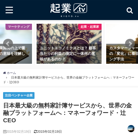
マーケティング
起業・起業家
業開発の上で重
ユニットエコノミクスとは？ 顧客
カスタマージャ
の意味を理解し
当たりの利益の測定に一体何の意
の「変化」に着
味があるのか？
ング手法
2018年10月11日
2018年5月18日
ホーム
日本最大級の無料家計簿サービスから、世界の金融プラットフォームへ：マネーフォワー
ド・辻CEO
注目ベンチャー企業
日本最大級の無料家計簿サービスから、世界の金
融プラットフォームへ：マネーフォワード・辻
CEO
2015年02月19日
2015年02月19日