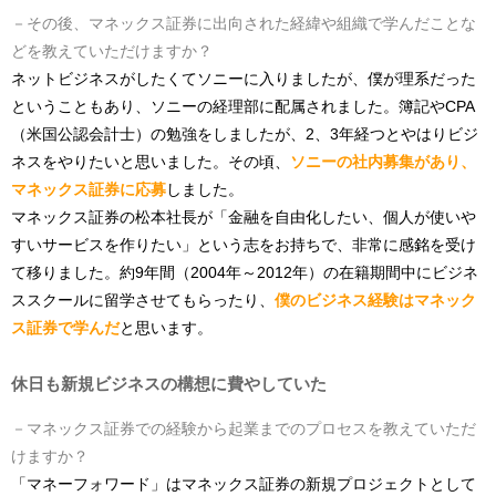
－その後、マネックス証券に出向された経緯や組織で学んだことな
どを教えていただけますか？
ネットビジネスがしたくてソニーに入りましたが、僕が理系だった
ということもあり、ソニーの経理部に配属されました。簿記やCPA
（米国公認会計士）の勉強をしましたが、2、3年経つとやはりビジ
ネスをやりたいと思いました。その頃、
ソニーの社内募集があり、
マネックス証券に応募
しました。
マネックス証券の松本社長が「金融を自由化したい、個人が使いや
すいサービスを作りたい」という志をお持ちで、非常に感銘を受け
て移りました。約9年間（2004年～2012年）の在籍期間中にビジネ
ススクールに留学させてもらったり、
僕のビジネス経験はマネック
ス証券で学んだ
と思います。
休日も新規ビジネスの構想に費やしていた
－マネックス証券での経験から起業までのプロセスを教えていただ
けますか？
「マネーフォワード」はマネックス証券の新規プロジェクトとして