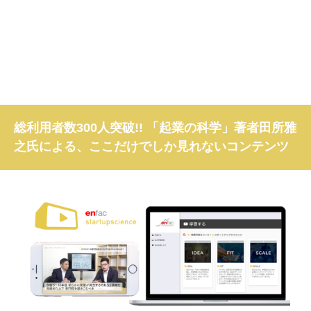
総利用者数300人突破!! 「起業の科学」著者田所雅
之氏による、ここだけでしか見れないコンテンツ