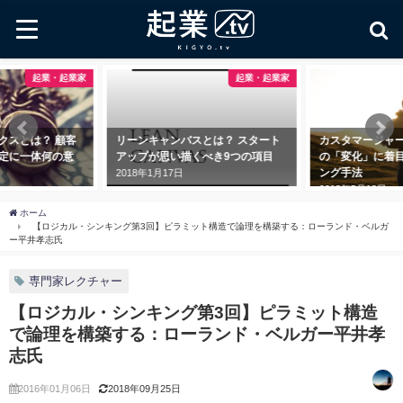
起業・起業家
起業・起業家
クスとは？ 顧客
リーンキャンバスとは？ スタート
カスタマージャ
定に一体何の意
アップが思い描くべき9つの項目
の「変化」に着
ング手法
2018年1月17日
2018年5月18日
ホーム
【ロジカル・シンキング第3回】ピラミット構造で論理を構築する：ローランド・ベルガ
ー平井孝志氏
専門家レクチャー
【ロジカル・シンキング第3回】ピラミット構造
で論理を構築する：ローランド・ベルガー平井孝
志氏
2016年01月06日
2018年09月25日