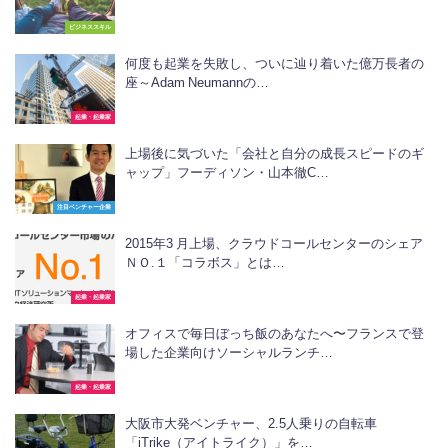
ビジネススキル
何度も起業を失敗し、ついに辿り着いた億万長者の
座～Adam Neumannの…
起業・起業家
上場後に気づいた「会社と自分の成長スピードのギ
ャップ」フーディソン・山本徹C…
注目ベンチャー企業
2015年3 月上場、クラウドコールセンターのシェア
ＮＯ.１「コラボス」とは…
起業・起業家
オフィスで毎日ぼっち飯のあなたへ〜フランスで登
場した企業向けソーシャルランチ…
起業・起業家
大阪市大発ベンチャー、2.5人乗りの自転車
「iTrike（アイトライク）」を…