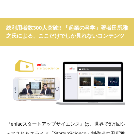
総利用者数300人突破!! 「起業の科学」著者田所雅
之氏による、ここだけでしか見れないコンテンツ
『enfacスタートアップサイエンス』は、
世界で5万回シ
ェアされたスライド「StartupScience」制作者の田所雅