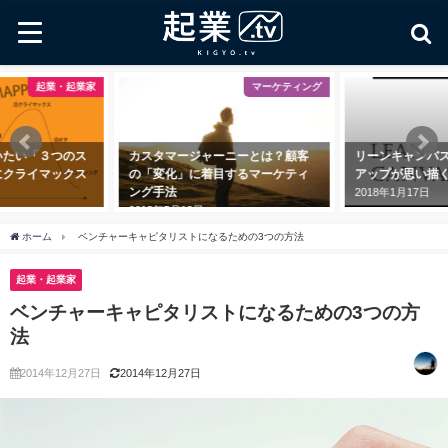
業家
マーケティング
起業・起
ス
カスタマージャーニーとは？顧客
リーンキャンバスとは？ スター
ス
の「変化」に着目するマーケティ
アップが思い描くべき9つの項目
ング手法
2018年1月17日
2018年5月18日
ホーム
ベンチャーキャピタリストになるための3つの方法
起業・起業家
ベンチャーキャピタリストになるための3つの方
法
2014年12月27日
2014年12月27日