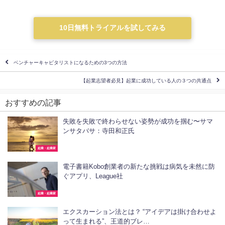
10日無料トライアルを試してみる
ベンチャーキャピタリストになるための3つの方法
【起業志望者必見】起業に成功している人の３つの共通点
おすすめの記事
失敗を失敗で終わらせない姿勢が成功を掴む〜サマ
ンサタバサ：寺田和正氏
起業・起業家
電子書籍Kobo創業者の新たな挑戦は病気を未然に防
ぐアプリ、League社
起業・起業家
エクスカーション法とは？ “アイデアは掛け合わせよ
って生まれる”、王道的ブレ…