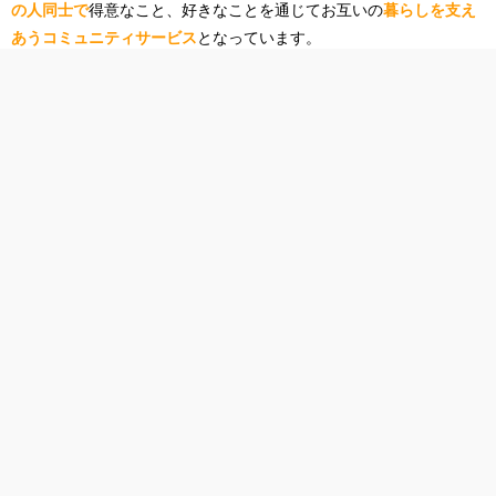
の人同士で
得意なこと、好きなことを通じてお互いの
暮らしを支え
あうコミュニティサービス
となっています。
同社はこれまで
「生活密着型クラウドソーシングサービス」「生活
密着型シェアリングエコノミーサービス」
と銘打ってサービスを展
開してきましたが、今回の発表にあわせて、
「サービス ECのマー
ケットプレイス」
と再定義したそうです。
首都圏を中心に日本全国で利用
でき、
365日24時間
、サービスの相
談から依頼、決済、評価の全て をサイト内で簡単に行うことがで
全世界5万シェアのスライドをダウンロード
トップ
き、アカウント登録は無料です。
請負者側のみ完了した案件の契約金額15%が手数料となるシステム
となっており、
依頼者側は無料
です。