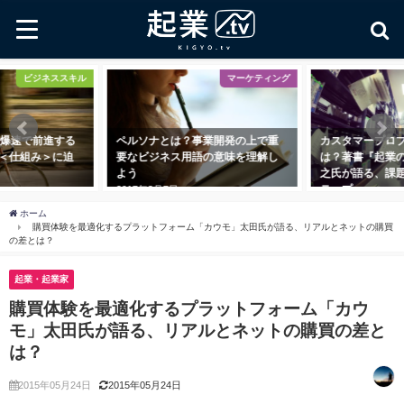
ジネススキル
マーケティング
マ
前進する
ペルソナとは？事業開発の上で重
カスタマープロブレムフ
み＞に迫
要なビジネス用語の意味を理解し
は？著書『起業の科学』
よう
之氏が語る、課題に寄り
テップ
2017年3月7日
2018年11月1日
ホーム
購買体験を最適化するプラットフォーム「カウモ」太田氏が語る、リアルとネットの購買
の差とは？
起業・起業家
購買体験を最適化するプラットフォーム「カウ
モ」太田氏が語る、リアルとネットの購買の差と
は？
2015年05月24日
2015年05月24日