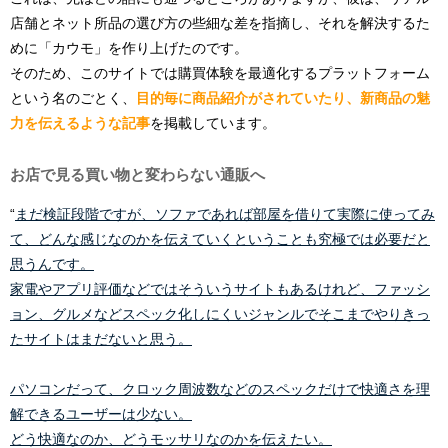
店舗とネット所品の選び方の些細な差を指摘し、それを解決するた
めに「カウモ」を作り上げたのです。
そのため、このサイトでは購買体験を最適化するプラットフォーム
という名のごとく、
目的毎に商品紹介がされていたり、新商品の魅
力を伝えるような記事
を掲載しています。
お店で見る買い物と変わらない通販へ
“
まだ検証段階ですが、ソファであれば部屋を借りて実際に使ってみ
て、どんな感じなのかを伝えていくということも究極では必要だと
思うんです。
家電やアプリ評価などではそういうサイトもあるけれど、ファッシ
ョン、グルメなどスペック化しにくいジャンルでそこまでやりきっ
たサイトはまだないと思う。
パソコンだって、クロック周波数などのスペックだけで快適さを理
解できるユーザーは少ない。
どう快適なのか、どうモッサリなのかを伝えたい。