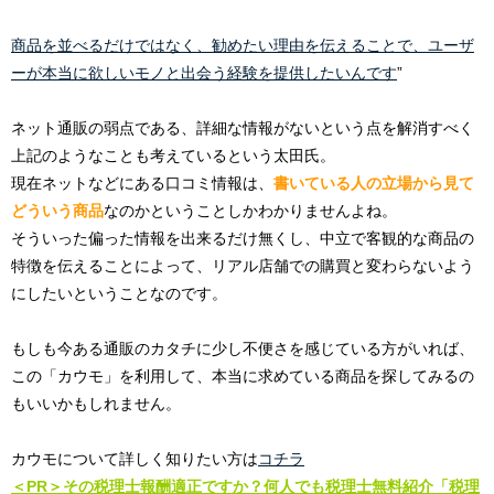
商品を並べるだけではなく、勧めたい理由を伝えることで、ユーザ
ーが本当に欲しいモノと出会う経験を提供したいんです
”
ネット通販の弱点である、詳細な情報がないという点を解消すべく
上記のようなことも考えているという太田氏。
現在ネットなどにある口コミ情報は、
書いている人の立場から見て
どういう商品
なのかということしかわかりませんよね。
そういった偏った情報を出来るだけ無くし、中立で客観的な商品の
特徴を伝えることによって、リアル店舗での購買と変わらないよう
にしたいということなのです。
もしも今ある通販のカタチに少し不便さを感じている方がいれば、
この「カウモ」を利用して、本当に求めている商品を探してみるの
もいいかもしれません。
カウモについて詳しく知りたい方は
コチラ
＜PR＞その税
理士報酬適正ですか？何人でも税理士無料紹介「税理