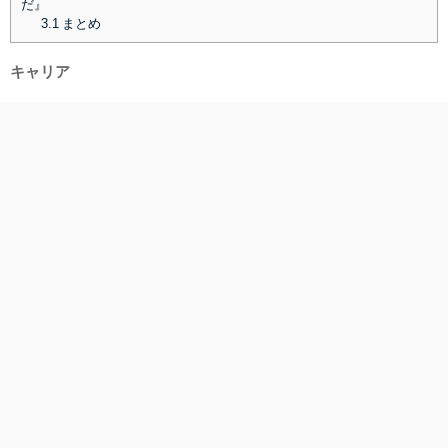
だ』
3.1
まとめ
キャリア
ロサンゼルス郊外にエンジニアの父と地元新聞社に務める母の元で
生まれ育ったKalanickはUCLAに入学しコンピューターエンジニアを
目指します。
そして在学中に大学の友人とFile共有サービスScourを立ち上げ、軌
道に乗り始めた１９９８年には、Scourに集中するため、大学を中
退します。
その後数百万のユーザーを持つ人気サービスに成長しますが、エン
ターテイメント業界から2500億ドルの莫大な賠償金で訴えられ、最
全世界5万シェアのスライドをダウンロード
トップ
終的には２０００年に同社の破産申請を余儀なくされます。
その後Red Swooshの立ち上げを経て、2009年にはタクシーシェア
サービス会社Uberを立ち上げCEOとして活躍しています。
突き進む精神力