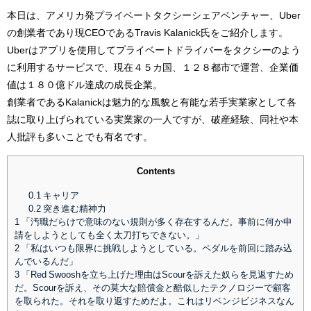
本日は、アメリカ発プライベートタクシーシェアベンチャー、Uber
の創業者であり現CEOであるTravis Kalanick氏をご紹介します。
Uberはアプリを使用してプライベートドライバーをタクシーのよう
に利用するサービスで、現在４５カ国、１２８都市で運営、企業価
値は１８０億ドル達成の成長企業。
創業者であるKalanickは魅力的な風貌と有能な若手実業家として各
誌に取り上げられている実業家の一人ですが、破産経験、同社や本
人批評も多いことでも有名です。
Contents
0.1
キャリア
0.2
突き進む精神力
1
「汚職だらけで意味のない規則が多く存在するんだ。事前に何か申
請をしようとしても全く太刀打ちできない。」
2
「私はいつも限界に挑戦しようとしている。ペダルを前回に踏み込
んでいるんだ」
3
「Red Swooshを立ち上げた理由はScourを訴えた奴らを見返すため
だ。Scourを訴え、その莫大な賠償金と酷似したテクノロジーで顧客
を取られた。それを取り返すためだよ。これはリベンジビジネスなん