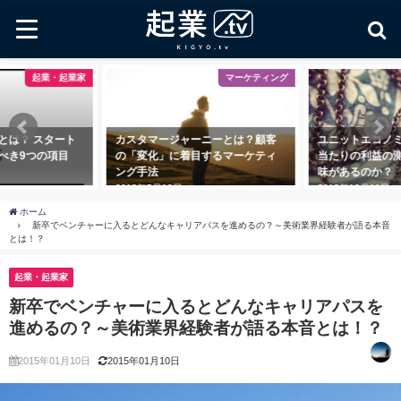
業・起業家
マーケティング
スタート
カスタマージャーニーとは？顧客
ユニットエコノミクスとは
の項目
の「変化」に着目するマーケティ
当たりの利益の測定に一
ング手法
味があるのか？
2018年5月18日
2018年10月11日
ホーム
新卒でベンチャーに入るとどんなキャリアパスを進めるの？～美術業界経験者が語る本音
とは！？
起業・起業家
新卒でベンチャーに入るとどんなキャリアパスを
進めるの？～美術業界経験者が語る本音とは！？
2015年01月10日
2015年01月10日