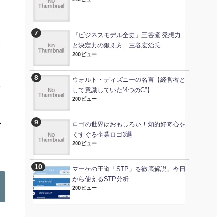
『ビジネスモデル全史』三谷流 発想力
ス
と決定力の鍛え方―三谷宏治氏
200ビュー
ウォルト・ディズニーの名言【経営者と
し
して意識していた”4つのC”】
200ビュー
営
ロゴの世界はおもしろい！知的好奇心を
くすぐる企業ロゴ3選
200ビュー
マーケの王道「STP」を徹底解説。今日
から使えるSTP分析
200ビュー