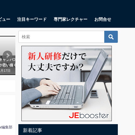
ビュー
注目キーワード
専門家レクチャー
お問合せ
起業・起業家
起業・起業家
キャンバスとは？ スタート
ユニットエコノミクスとは？ 顧客
カスタ
が思い描くべき9つの項目
当たりの利益の測定に一体何の意
は？著
味があるのか？
之氏が
1月17日
テップ
2018年10月11日
2018年
tv編集部
新着記事