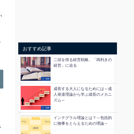
い
出
おすすめ記事
二頭を得る経営戦略、「両利きの
経営」に迫る
人・組織
成長する大人になるためには～成
人発達理論から学ぶ成長のメカニ
ズム～
。
人・組織
り
インテグラル理論とは？～包括的
に物事をとらえるための理論～
氏