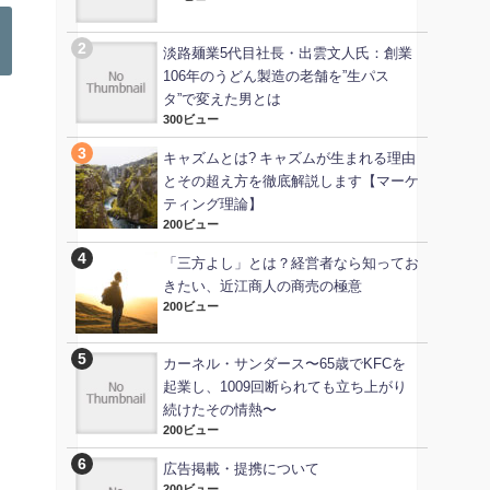
淡路麺業5代目社長・出雲文人氏：創業
106年のうどん製造の老舗を”生パス
タ”で変えた男とは
300ビュー
キャズムとは? キャズムが生まれる理由
とその超え方を徹底解説します【マーケ
ティング理論】
200ビュー
「三方よし」とは？経営者なら知ってお
きたい、近江商人の商売の極意
200ビュー
カーネル・サンダース〜65歳でKFCを
起業し、1009回断られても立ち上がり
続けたその情熱〜
200ビュー
広告掲載・提携について
200ビュー