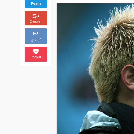
Tweet
Google+
B!
はてブ
Pocket