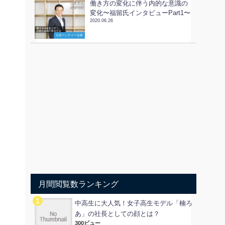
働き方の変化に伴う内的な意識の
変化〜福留氏インタビューPart1〜
2020.06.26
注目ベンチャー企業
月間閲覧数ランキング
中高生に大人気！女子高生モデル「楠ろ
あ」の社長としての顔とは？
300ビュー