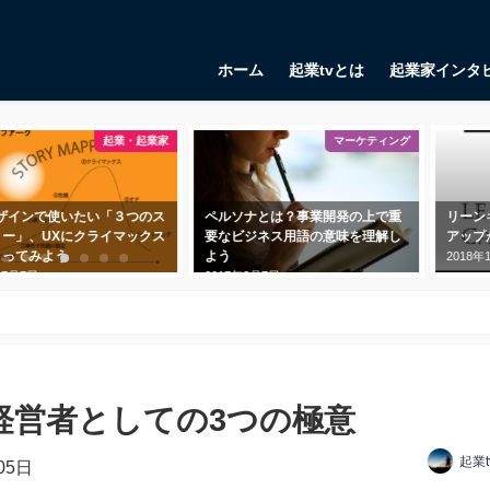
ホーム
起業tvとは
起業家インタ
起業・起業家
マーケティング
デザインで使いたい「３つのス
ペルソナとは？事業開発の上で重
リーン
リー」、UXにクライマックス
要なビジネス用語の意味を理解し
アップ
くってみよう
よう
2018年
年7月7日
2017年3月7日
経営者としての3つの極意
起業
05日