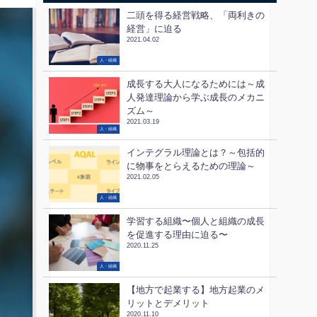
二頭を得る経営戦略、「両利きの
経営」に迫る
2021.04.02
人・組織
成長する大人になるためには～成
人発達理論から学ぶ成長のメカニ
ズム～
2021.03.19
人・組織
インテグラル理論とは？～包括的
に物事をとらえるための理論～
2021.02.05
人・組織
学習する組織〜個人と組織の成長
を促進する理由に迫る〜
2020.11.25
人・組織
【地方で起業する】地方起業のメ
リットとデメリット
2020.11.10