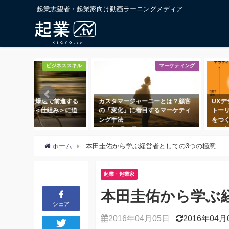
起業志望者・起業家向け動画ラーニングメディア
ビジネススキル
マーケティング
PDCAとは？ 爆速で前進する
カスタマージャーニーとは？顧客
UX
ームワークの＜仕組み＞に迫
の「変化」に着目するマーケティ
トー
ング手法
をつ
8年8月11日
2018年5月18日
2018
ホーム
本田圭佑から学ぶ経営者としての3つの極意
起業・起業家
本田圭佑から学ぶ
シェア
2016年04月05日
2016年04月