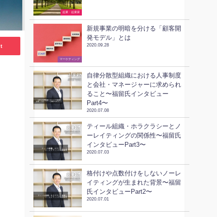
起業・起業家
新規事業の明暗を分ける「顧客開
発モデル」とは
t
2020.09.28
ビジネススキル
マーケティング
自律分散型組織における人事制度
と会社・マネージャーに求められ
ること〜福留氏インタビュー
Part4〜
2020.07.08
ティール組織・ホラクラシーとノ
ーレイティングの関係性〜福留氏
インタビューPart3〜
2020.07.03
格付けや点数付けをしないノーレ
イティングが生まれた背景〜福留
氏インタビューPart2〜
2020.07.01