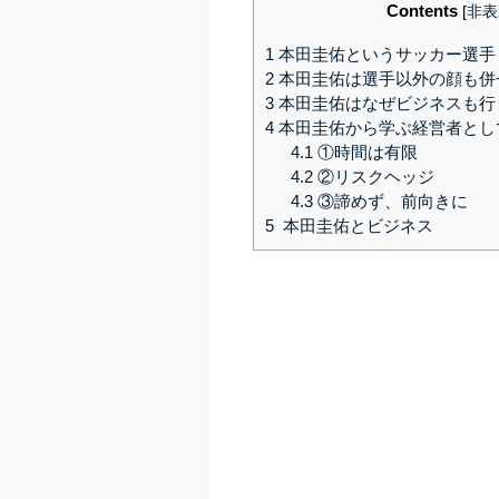
Contents
[
非表
1
本田圭佑というサッカー選手
2
本田圭佑は選手以外の顔も併
3
本田圭佑はなぜビジネスも行
4
本田圭佑から学ぶ経営者とし
4.1
①時間は有限
4.2
②リスクヘッジ
4.3
③諦めず、前向きに
5
本田圭佑とビジネス