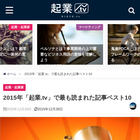
・起業家
マーケティング
ビジ
 顧客
ペルソナとは？事業開発の上で重
鬼速PDCAとは？ 爆速で前
の意
要なビジネス用語の意味を理解し
フレームワークの＜仕組み
よう
る
2017年3月7日
2018年8月11日
ホーム
2015年「起業.tv」で最も読まれた記事ベスト10
起業・起業家
2015年「起業.tv」で最も読まれた記事ベスト10
2015年12月28日
2015年12月28日