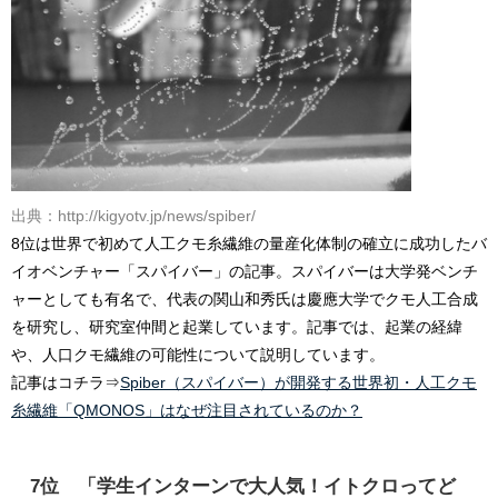
出典：http://kigyotv.jp/news/spiber/
8位は世界で初めて人工クモ糸繊維の量産化体制の確立に成功したバ
イオベンチャー「スパイバー」の記事。スパイバーは大学発ベンチ
ャーとしても有名で、代表の関山和秀氏は慶應大学でクモ人工合成
を研究し、研究室仲間と起業しています。記事では、起業の経緯
や、人口クモ繊維の可能性について説明しています。
記事はコチラ⇒
Spiber（スパイバー）が開発する世界初・人工クモ
糸繊維「QMONOS」はなぜ注目されているのか？
7位 「学生インターンで大人気！イトクロってど