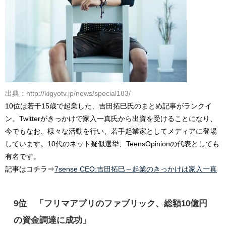
出典：http://kigyotv.jp/news/special183/
10位は若干15歳で起業した、吉田拓巳氏のまとめ記事がランクイ
ン。Twitterがきっかけで家入一真氏から出資を受けることになり、
今でもなお、様々な活動を行い、若手起業家としてメディアに登場
しています。10代のネット疑似選挙、TeensOpinionの代表としても
有名です。
記事はコチラ⇒
7sense CEO:吉田拓巳～起業のきっかけは家入一真
9位 「フリマアプリのファブリック、総額10億円
の資金調達に成功」