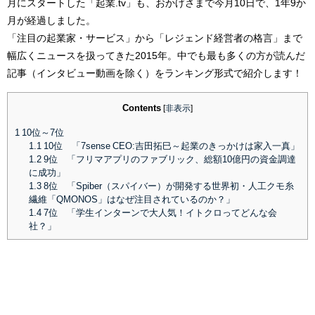
月にスタートした「起業.tv」も、おかげさまで今月10日で、1年9か
月が経過しました。
「注目の起業家・サービス」から「レジェンド経営者の格言」まで
幅広くニュースを扱ってきた2015年。中でも最も多くの方が読んだ
記事（インタビュー動画を除く）をランキング形式で紹介します！
Contents
[
非表示
]
1
10位～7位
1.1
10位 「7sense CEO:吉田拓巳～起業のきっかけは家入一真」
1.2
9位 「フリマアプリのファブリック、総額10億円の資金調達
に成功」
1.3
8位 「Spiber（スパイバー）が開発する世界初・人工クモ糸
繊維「QMONOS」はなぜ注目されているのか？」
1.4
7位 「学生インターンで大人気！イトクロってどんな会
社？」