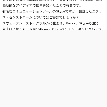
画期的なアイディアで世界を変えたことで有名です。
有名なコミュニケーションツールのSkypeですが、創設したニクラ
ス・ゼンストロームについてはご存知でしょうか？
スウェーデン・ストックホルムに生まれ、Kazaa、Skypeの開発・
立上げに携わり、現在はAtomicoというベンチャーキャピタル・フ
ァンドを運営しています。
そんな、開発者でもあり起業家でもあるニクラス・ゼンストローム
には、成功した起業家ならではの成功哲学があります。
今回は、ニクラス・ゼンストロームのこれまでの経歴から、起業家
として必要な心構えを探っていきます。
全世界5万シェアのスライドをダウンロード
トップ
ニクラス・ゼンストロームの生い立ちとキャリ
ア