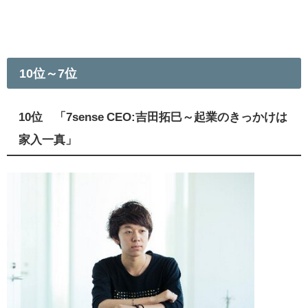
10位～7位
10位 「7sense CEO:吉田拓巳～起業のきっかけは
家入一真」