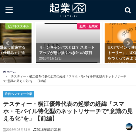
ビジネススキル
起業・起業家
速で前進する
リーンキャンバスとは？ スタート
UXデザインで使い
仕組み＞に迫
アップが思い描くべき9つの項目
トーリー」、UXに
をつくってみよう
2018年1月17日
2018年7月7日
ホーム
テスティー・横江優希代表の起業の経緯「スマホ・モバイル特化型のネットリサーチ
で"意識の見える化"を」【前編】
注目ベンチャー企業
テスティー・横江優希代表の起業の経緯「スマ
ホ・モバイル特化型のネットリサーチで"意識の見
える化"を」【前編】
2016年03月31日
2016年03月31日