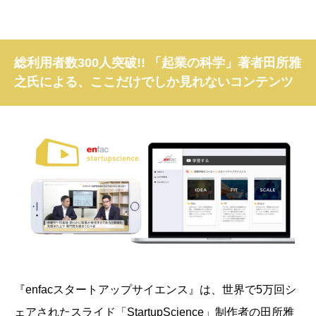
総利用者数300人突破!! 「起業の科学」著者田所雅
之氏による、ここだけでしか見れないコンテンツ
『enfacスタートアップサイエンス』は、
世界で5万回シ
ェアされたスライド「StartupScience」制作者の田所雅