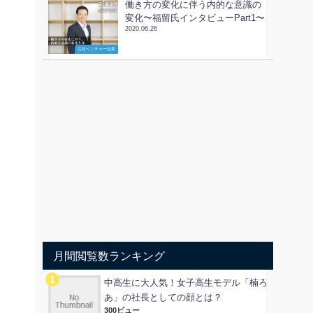
働き方の変化に伴う内的な意識の
変化〜福留氏インタビューPart1〜
2020.06.26
注目ベンチャー企業
月間閲覧数ランキング
中高生に大人気！女子高生モデル「楠ろ
あ」の社長としての顔とは？
300ビュー