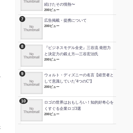
続けたその情熱〜
200ビュー
広告掲載・提携について
200ビュー
『ビジネスモデル全史』三谷流 発想力
と決定力の鍛え方―三谷宏治氏
200ビュー
ウォルト・ディズニーの名言【経営者と
を
して意識していた”4つのC”】
200ビュー
ロゴの世界はおもしろい！知的好奇心を
くすぐる企業ロゴ3選
と
200ビュー
た