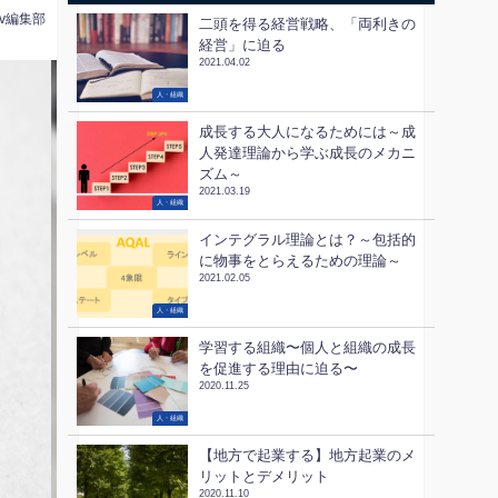
tv編集部
二頭を得る経営戦略、「両利きの
経営」に迫る
2021.04.02
人・組織
成長する大人になるためには～成
人発達理論から学ぶ成長のメカニ
ズム～
2021.03.19
人・組織
インテグラル理論とは？～包括的
に物事をとらえるための理論～
2021.02.05
人・組織
学習する組織〜個人と組織の成長
を促進する理由に迫る〜
2020.11.25
人・組織
【地方で起業する】地方起業のメ
リットとデメリット
2020.11.10