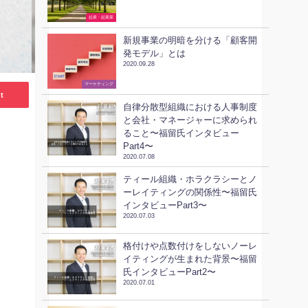
起業・起業家
新規事業の明暗を分ける「顧客開
発モデル」とは
2020.09.28
ビジネススキル
マーケティング
t
自律分散型組織における人事制度
と会社・マネージャーに求められ
ること〜福留氏インタビュー
Part4〜
2020.07.08
ティール組織・ホラクラシーとノ
ーレイティングの関係性〜福留氏
インタビューPart3〜
2020.07.03
格付けや点数付けをしないノーレ
イティングが生まれた背景〜福留
氏インタビューPart2〜
2020.07.01