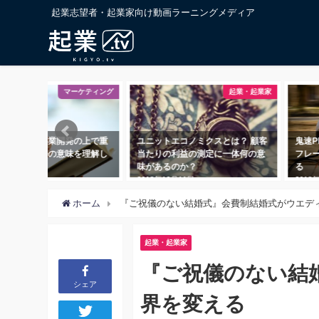
起業志望者・起業家向け動画ラーニングメディア
起業・起業家
ビジネススキル
ユニットエコノミクスとは？ 顧客
鬼速PDCAとは？ 爆速で前進する
当たりの利益の測定に一体何の意
フレームワークの＜仕組み＞に迫
味があるのか？
る
2018年10月11日
2018年8月11日
ホーム
『ご祝儀のない結婚式』会費制結婚式がウエデ
起業・起業家
『ご祝儀のない結
シェア
界を変える