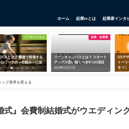
ホーム
起業tvとは
起業家インタ
起業・起業家
起業・起業家
リーンキャンバスとは？ スタート
UXデザインで使いたい「３つのス
アップが思い描くべき9つの項目
トーリー」、UXにクライマックス
をつくってみよう
2018年1月17日
2018年7月7日
ィング業界を変える
婚式』会費制結婚式がウエディン