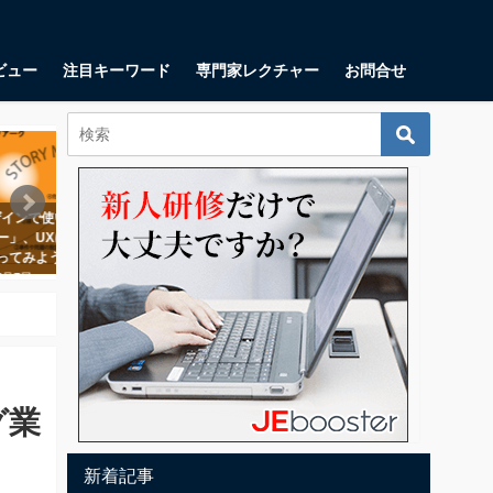
ビュー
注目キーワード
専門家レクチャー
お問合せ
マーケティング
マーケティング
カスタマープロブレムフィットと
カスタマージャーニーとは？顧客
は？著書『起業の科学』で田所雅
の「変化」に着目するマーケティ
之氏が語る、課題に寄り添う３ス
ング手法
テップ
2018年5月18日
2
2018年11月1日
グ業
新着記事