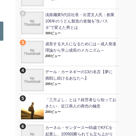
淡路麺業5代目社長・出雲文人氏：創業
106年のうどん製造の老舗を”生パス
タ”で変えた男とは
300ビュー
成長する大人になるためには～成人発達
理論から学ぶ成長のメカニズム～
200ビュー
デール・カーネギーの13の名言【夢に
挑戦し続けるあなたへ】
200ビュー
「三方よし」とは？経営者なら知ってお
きたい、近江商人の商売の極意
200ビュー
カーネル・サンダース〜65歳でKFCを
起業し、1009回断られても立ち上がり