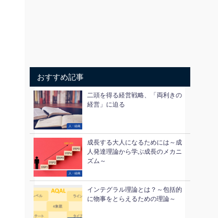
おすすめ記事
二頭を得る経営戦略、「両利きの
経営」に迫る
人・組織
成長する大人になるためには～成
人発達理論から学ぶ成長のメカニ
ズム～
人・組織
インテグラル理論とは？～包括的
に物事をとらえるための理論～