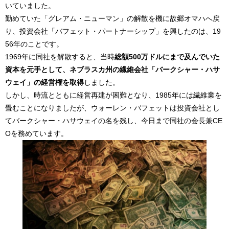
いていました。
勤めていた「グレアム・ニューマン」の解散を機に故郷オマハへ戻
り、投資会社「バフェット・パートナーシップ」を興したのは、19
56年のことです。
1969年に同社を解散すると、当時
総額500万ドルにまで及んでいた
資本を元手として、ネブラスカ州の繊維会社「バークシャー・ハサ
ウェイ」の経営権を取得
しました。
しかし、時流とともに経営再建が困難となり、1985年には繊維業を
畳むことになりましたが、ウォーレン・バフェットは投資会社とし
てバークシャー・ハサウェイの名を残し、今日まで同社の会長兼CE
Oを務めています。