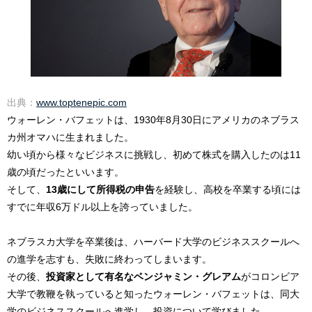
出典：
www.toptenepic.com
ウォーレン・バフェットは、1930年8月30日にアメリカのネブラス
カ州オマハに生まれました。
幼い頃から様々なビジネスに挑戦し、初めて株式を購入したのは11
歳の頃だったといいます。
そして、
13歳にして所得税の申告
を経験し、高校を卒業する頃には
すでに年収6万ドル以上を誇っていました。
ネブラスカ大学を卒業後は、ハーバード大学のビジネススクールへ
の進学を志すも、失敗に終わってしまいます。
その後、
投資家として有名なベンジャミン・グレアム
がコロンビア
大学で教鞭を執っていると知ったウォーレン・バフェットは、同大
学のビジネススクールへ進学し、投資について学びました。