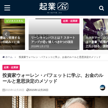
起業・起業家
マーケティング
ンキャンバスとは？ スタート
カスタマープロブレムフィットと
ペ
プが思い描くべき9つの項目
は？著書『起業の科学』で田所雅
要
之氏が語る、課題に寄り添う３ス
よ
8年1月17日
テップ
20
2018年11月1日
ホーム
投資家ウォーレン・バフェットに学ぶ、お金のルールと意思決定のメソッド
起業・起業家
投資家ウォーレン・バフェットに学ぶ、お金のル
ールと意思決定のメソッド
2015年12月20日
2015年12月20日