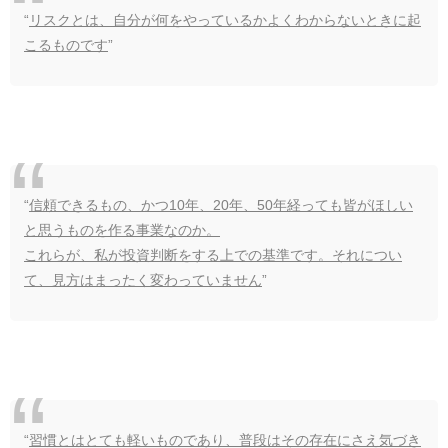
“
リスクとは、自分が何をやっているかよくわからないときに起
こるものです
”
“
信頼できるもの、かつ10年、20年、50年経っても皆がほしい
と思うものを作る事業なのか。
これらが、私が投資判断をする上での基準です。それについ
て、見方はまったく変わっていません
”
“
習慣とはとても軽いものであり、普段はその存在にさえ気づき