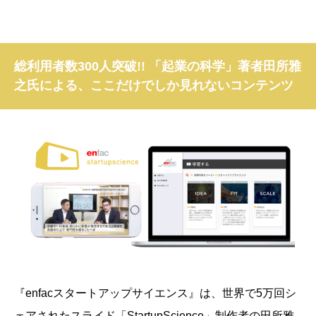
総利用者数300人突破!! 「起業の科学」著者田所雅
之氏による、ここだけでしか見れないコンテンツ
『enfacスタートアップサイエンス』は、
世界で5万回シ
ェアされたスライド「StartupScience」制作者の田所雅