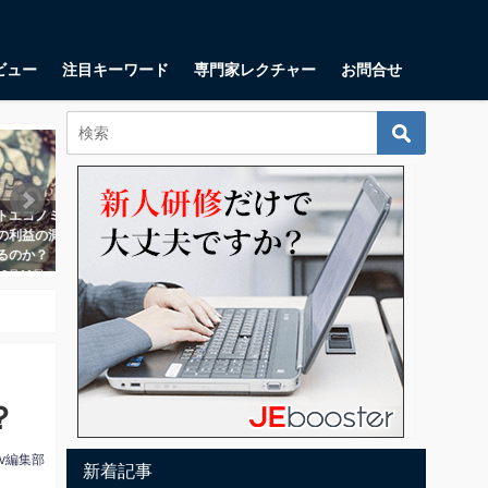
ビュー
注目キーワード
専門家レクチャー
お問合せ
起業・起業家
マーケティング
トエコノミクスとは？ 顧客
カスタマープロブレムフィットと
リーン
の利益の測定に一体何の意
は？著書『起業の科学』で田所雅
アップ
るのか？
之氏が語る、課題に寄り添う３ス
2018年
テップ
10月11日
2018年11月1日
？
tv編集部
新着記事