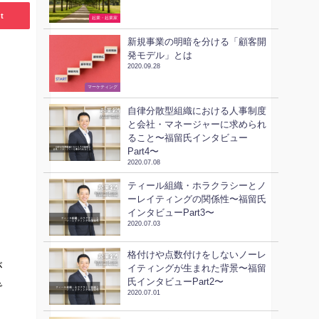
t
起業・起業家
新規事業の明暗を分ける「顧客開
発モデル」とは
2020.09.28
ビジネススキル
マーケティング
自律分散型組織における人事制度
と会社・マネージャーに求められ
ること〜福留氏インタビュー
Part4〜
2020.07.08
ティール組織・ホラクラシーとノ
ーレイティングの関係性〜福留氏
インタビューPart3〜
2020.07.03
格付けや点数付けをしないノーレ
が
イティングが生まれた背景〜福留
氏インタビューPart2〜
で
2020.07.01