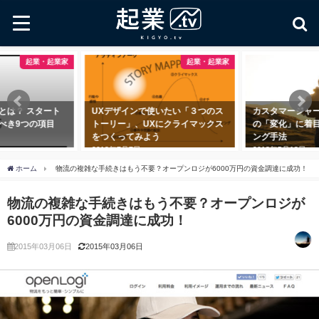
起業・起業家
起業・起業家
マ
スタート
UXデザインで使いたい「３つのス
カスタマージャーニーと
の項目
トーリー」、UXにクライマックス
の「変化」に着目するマ
をつくってみよう
ング手法
2018年7月7日
2018年5月18日
ホーム
物流の複雑な手続きはもう不要？オープンロジが6000万円の資金調達に成功！
物流の複雑な手続きはもう不要？オープンロジが
6000万円の資金調達に成功！
2015年03月06日
2015年03月06日