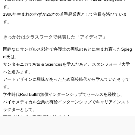
す。
1990年生まれのわずか25才の若手起業家として注目を浴びていま
す。
きっかけはクラスワークで発表した「アイディア」
閑静なロサンゼルス郊外で弁護士の両親のもとに生まれ育ったSpieg
el氏は、
サンタモニカでArts & Sciencesを学んだあと、スタンフォード大学
へと進みます。
アートデザインに興味があったため高校時代から学んでいたそうで
す。
学生時代Red Bullの無償インターンシップでセールスを経験し、
バイオメディカル企業の有給インターンシップでキャリアインスト
ラクターとして、
南アメリカでの勤務経験があります。
Snapchatが生まれたのは、2011年スタンフォード大学時代にさかの
ぼります。