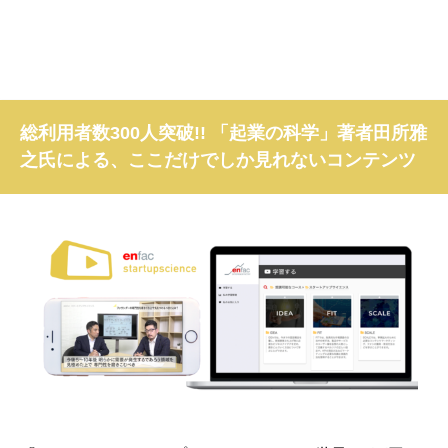
総利用者数300人突破!! 「起業の科学」著者田所雅
之氏による、ここだけでしか見れないコンテンツ