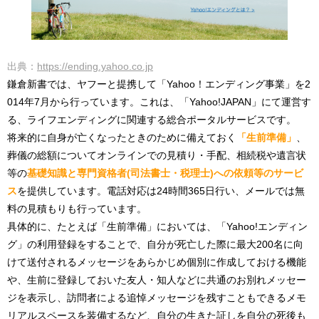
出典：
https://ending.yahoo.co.jp
鎌倉新書では、ヤフーと提携して「Yahoo！エンディング事業」を2
014年7月から行っています。これは、
「Yahoo!JAPAN」にて運営す
る、ライフエンディングに関連する総合ポータルサービスです。
将来的に自身が亡くなったときのために備えておく
「生前準備」
、
葬儀の総額についてオンラインでの見積り・手配、相続税や遺言状
等の
基礎知識と専門資格者(司法書士・税理士)への依頼等のサービ
ス
を提供しています。
電話対応は24時間365日行い、メールでは無
料の見積もりも行っています。
具体的に、たとえば「生前準備」においては、「Yahoo!エンディン
グ」の利用登録をすることで、自分が死亡した際に最大200名に向
けて送付されるメッセージをあらかじめ個別に作成しておける機能
や、生前に登録しておいた友人・知人などに共通のお別れメッセー
ジを表示し、訪問者による追悼メッセージを残すこともできるメモ
リアルスペースを装備するなど、自分の生きた証しを自分の死後も