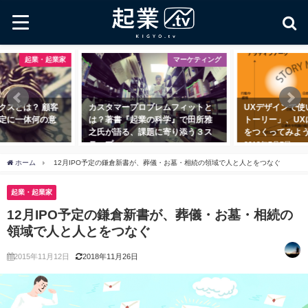
家
マーケティング
起業・起業
カスタマープロブレムフィットと
UXデザインで使いたい「３つのス
は？著書『起業の科学』で田所雅
トーリー」、UXにクライマックス
之氏が語る、課題に寄り添う３ス
をつくってみよう
テップ
2018年7月7日
2018年11月1日
ホーム
12月IPO予定の鎌倉新書が、葬儀・お墓・相続の領域で人と人とをつなぐ
起業・起業家
12月IPO予定の鎌倉新書が、葬儀・お墓・相続の
領域で人と人とをつなぐ
2015年11月12日
2018年11月26日