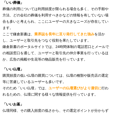
「いい葬儀」
葬儀の利用については利用頻度が限られる場合も多く、その手順や
方法、どの会社の葬儀を利用すべきかなどの情報を有していない場
合も多いと考えられ、ここにユーザーの大きなニーズが存在してい
ます。
ここで鎌倉新書は、
業界誌を長年に亘り発行してきた強み
を活か
し、ユーザーと取引先をつなぐ役割を果たしています。
鎌倉新書のポータルサイトでは、24時間体制の電話窓口とメールで
の相談窓口を通して、ユーザーと取引先の仲介事業を行っているほ
か、広告の掲載や生花等の物品販売を行っています。
「いい仏壇」
購買頻度の低い仏壇の購買については、仏壇の種類や販売店の選定
等に苦慮しているユーザーも多いです。
そのため「いい仏壇」では、
ユーザーの仏壇選びがより適切に
行わ
れるための、仏壇に関する様々な情報提供を行っています。
「いいお墓」
仏壇同様、その購入頻度の低さから、その選定ポイントが分からず