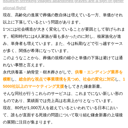
issues/in-shrinking-villages-abandoned-graves-are-a-sign-of-gener
ational-flight/
現在、高齢化の進展で葬儀の数自体は増えている一方、単価がそれ
以上に下落しているという問題があります。
1つには社会構造が大きく変化していることが要因として挙げられま
す。昭和時代には4人家族が最も多かったのに対し、核家族化が進
み、単身者も増えています。また、今は転勤などで引っ越すケース
が多く、関係が希薄になっています。
このようなことから、葬儀の規模の縮小と単価の下落は避けては通
れない事態と言えます。
永代供養墓・納骨堂・樹木葬さがしで、
供養・エンディング業界を
横断
し、
総合的な視点で事業環境を見つめ
、
社会の変化に対応
し、
1
5000社以上のマーケティング支援
をしてきた鎌倉新書。
そんな同社が行うこれらのサービスは、これまでにない新しい形の
ものであり、業績面では売上高は右肩上がりとなっています。
現在、80代が1,000万人を超えているといわれている日本におい
て、誰もが直面する死後の問題について取り組む鎌倉新書の上場後
の展開に注目が集まります。