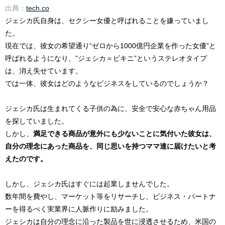
出典：
tech.co
ジェシカ氏自身は、セクシー女優と呼ばれることを嫌っていまし
た。
現在では、彼女の希望通り“ゼロから1000億円企業を作った女優”と
呼ばれるようになり、”ジェシカ＝ビキニ”というステレオタイプ
は、消え失せています。
では一体、彼女はどのようなビジネスをしているのでしょうか？
ジェシカ氏は生まれてくる子供の為に、安全で安心な赤ちゃん用品
を探していました。
しかし、
満足できる商品が意外にも少ないことに気付いた彼女は、
自分の理念にあった商品を、同じ思いを持つママ達に届けたいと考
えたのです。
しかし、ジェシカ氏はすぐには起業しませんでした。
数年間を費やし、マーケット等をリサーチし、ビジネス・パートナ
ーを得るべく実業界に人脈作りに励みました。
ジェシカは自分の理念に沿った製品を世に浸透させるため、米国の