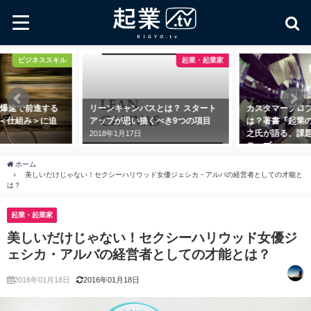
起業・起業家
マーケティング
とは？ スタート
カスタマープロブレムフィットと
カスタマージャ
くべき9つの項目
は？著書『起業の科学』で田所雅
の「変化」に着
之氏が語る、課題に寄り添う３ス
ング手法
テップ
2018年5月18日
2018年11月1日
ホーム
美しいだけじゃない！セクシーハリウッド女優ジェシカ・アルバの経営者としての才能と
は？
起業・起業家
美しいだけじゃない！セクシーハリウッド女優ジ
ェシカ・アルバの経営者としての才能とは？
2016年01月18日
2016年01月18日