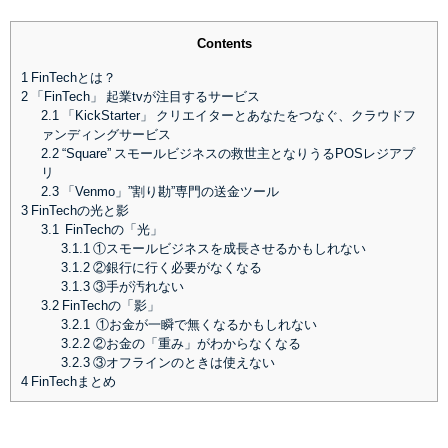
Contents
1
FinTechとは？
2
「FinTech」 起業tvが注目するサービス
2.1
「KickStarter」 クリエイターとあなたをつなぐ、クラウドフ
ァンディングサービス
2.2
“Square” スモールビジネスの救世主となりうるPOSレジアプ
リ
2.3
「Venmo」”割り勘”専門の送金ツール
3
FinTechの光と影
3.1
FinTechの「光」
3.1.1
①スモールビジネスを成長させるかもしれない
3.1.2
②銀行に行く必要がなくなる
3.1.3
③手が汚れない
3.2
FinTechの「影」
3.2.1
①お金が一瞬で無くなるかもしれない
3.2.2
②お金の「重み」がわからなくなる
3.2.3
③オフラインのときは使えない
4
FinTechまとめ