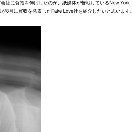
社に食指を伸ばしたのが、紙媒体が苦戦しているNew York T
imes紙が8月に買収を発表したFake Love社を紹介したいと思います