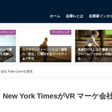
ホーム
起業tvとは
起業家インタ
マーケティング
ビジネススキル
タマージャーニーとは？顧客
鬼速PDCAとは？ 爆速で前進する
リーン
変化」に着目するマーケティ
フレームワークの＜仕組み＞に迫
アップ
手法
る
2018年
年5月18日
2018年8月11日
会社 Fake Loveを買収
w York TimesがVR マーケ会