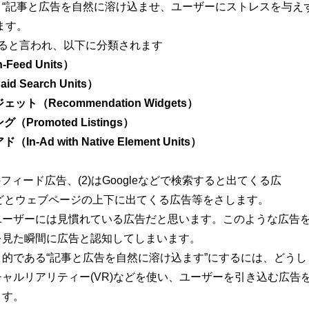
“記事と広告を自然に溶け込ませ、ユーザーにストレスを与え
ます。
ると言われ、以下に分類されます
eed Units）
Search Units）
ト（Recommendation Widgets）
romoted Listings）
Ad with Native Element Units）
などのフィード広告、(2)はGoogleなどで検索すると出てくる広
などとウェブページの上下に出てくる広告等をさします。
ユーザーには見慣れている広告だと思います。このような広告
を見た瞬間に広告と認知してしまいます。
的である“記事と広告を自然に溶け込ます”にするには、どうし
ャルリアリティー(VR)などを使い、ユーザーを引き込む広告
ます。