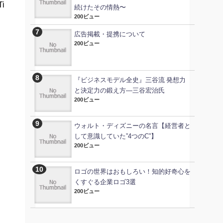
i
続けたその情熱〜
200ビュー
。
広告掲載・提携について
200ビュー
『ビジネスモデル全史』三谷流 発想力
と決定力の鍛え方―三谷宏治氏
200ビュー
ウォルト・ディズニーの名言【経営者と
して意識していた”4つのC”】
200ビュー
ロゴの世界はおもしろい！知的好奇心を
くすぐる企業ロゴ3選
200ビュー