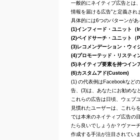
一般的にネイティブ広告とは、
情報を届ける広告”と定義され
具体的には6つのパターンがあ
(1)インフィード・ユニット（In-F
(2)ペイドサーチ・ユニット（Paid 
(3)レコメンデーション・ウィジェッ
(4)プロモーテッド・リスティング（P
(5)ネイティブ要素を持つインアド（In-
(6)カスタムアド(Custom)
(1) の代表例はFacebook
告、(3)は、あなたにお勧め
これらの広告は日頃、ウェブ
見慣れたユーザーは、これら
では本来のネイティブ広告の目
たら良いでしょうか？ヴァーチ
作成する手法が注目されてい