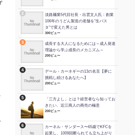
ず
淡路麺業5代目社長・出雲文人氏：創業
106年のうどん製造の老舗を”生パス
タ”で変えた男とは
300ビュー
成長する大人になるためには～成人発達
理論から学ぶ成長のメカニズム～
200ビュー
デール・カーネギーの13の名言【夢に
挑戦し続けるあなたへ】
200ビュー
を
「三方よし」とは？経営者なら知ってお
きたい、近江商人の商売の極意
200ビュー
を
カーネル・サンダース〜65歳でKFCを
起業し、1009回断られても立ち上がり