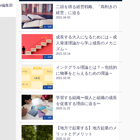
tv編集部
二頭を得る経営戦略、「両利きの
経営」に迫る
2021.04.02
人・組織
成長する大人になるためには～成
人発達理論から学ぶ成長のメカニ
ズム～
2021.03.19
人・組織
インテグラル理論とは？～包括的
に物事をとらえるための理論～
2021.02.05
人・組織
学習する組織〜個人と組織の成長
を促進する理由に迫る〜
2020.11.25
人・組織
【地方で起業する】地方起業のメ
リットとデメリット
2020.11.10