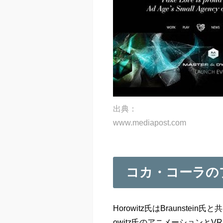
出典：
www.mediapost.com
コカ・コーラの
Horowitz氏はBraunste
owitz氏のアニメーション