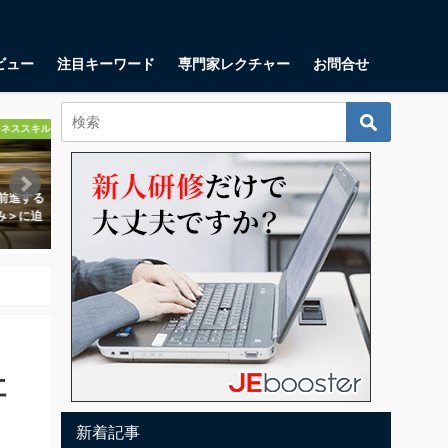
ビュー
注目キーワード
専門家レクチャー
お問合せ
起業・起業家
起業・起業家
キャンバスとは？ スタート
ユニットエコノミクスとは？ 顧客
UXデ
が思い描くべき9つの項目
当たりの利益の測定に一体何の意
トーリ
味があるのか？
をつく
1月17日
2018年10月11日
2018年
社
新着記事