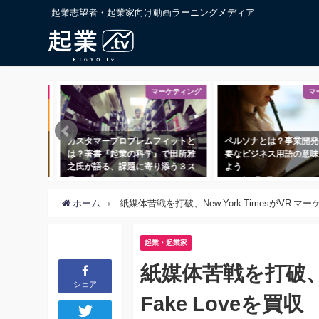
起業志望者・起業家向け動画ラーニングメディア
マーケティング
マーケティング
タマープロブレムフィットと
ペルソナとは？事業開発の上で重
カス
著書『起業の科学』で田所雅
要なビジネス用語の意味を理解し
の「
が語る、課題に寄り添う３ス
よう
ング
プ
2017年3月7日
2018
8年11月1日
ホーム
紙媒体苦戦を打破、New York TimesがVR マーケ
起業・起業家
紙媒体苦戦を打破、Ne
シェア
Fake Loveを買収