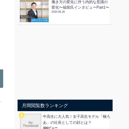
働き方の変化に伴う内的な意識の
変化〜福留氏インタビューPart1〜
2020.06.26
注目ベンチャー企業
え
月間閲覧数ランキング
ィ
中高生に大人気！女子高生モデル「楠ろ
あ」の社長としての顔とは？
300ビュー