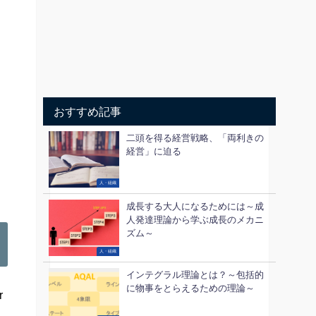
おすすめ記事
二頭を得る経営戦略、「両利きの
経営」に迫る
人・組織
成長する大人になるためには～成
人発達理論から学ぶ成長のメカニ
ズム～
人・組織
インテグラル理論とは？～包括的
に物事をとらえるための理論～
r