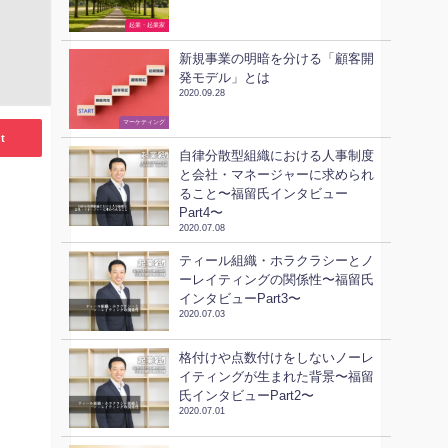
起業・起業家
新規事業の明暗を分ける「顧客開
発モデル」とは
2020.09.28
ビジネススキル
マーケティング
t
自律分散型組織における人事制度
と会社・マネージャーに求められ
ること〜福留氏インタビュー
Part4〜
2020.07.08
ティール組織・ホラクラシーとノ
ーレイティングの関係性〜福留氏
インタビューPart3〜
2020.07.03
格付けや点数付けをしないノーレ
イティングが生まれた背景〜福留
氏インタビューPart2〜
2020.07.01