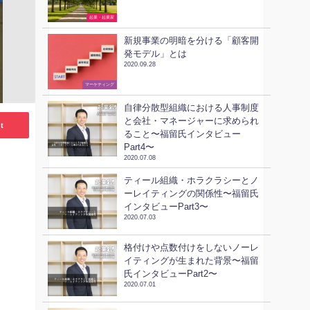
起業・起業家
新規事業の明暗を分ける「顧客開
発モデル」とは
2020.09.28
ビジネススキル
マーケティング
自律分散型組織における人事制度
と会社・マネージャーに求められ
t
ること〜福留氏インタビュー
Part4〜
2020.07.08
ティール組織・ホラクラシーとノ
ーレイティングの関係性〜福留氏
インタビューPart3〜
2020.07.03
格付けや点数付けをしないノーレ
イティングが生まれた背景〜福留
氏インタビューPart2〜
2020.07.01