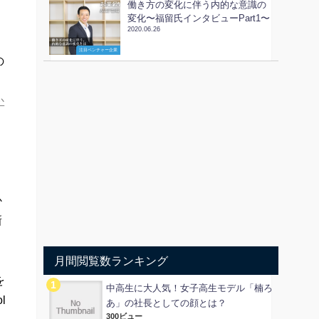
働き方の変化に伴う内的な意識の
変化〜福留氏インタビューPart1〜
2020.06.26
注目ベンチャー企業
の
か
し
か
新
と
月間閲覧数ランキング
を
中高生に大人気！女子高生モデル「楠ろ
l
あ」の社長としての顔とは？
300ビュー