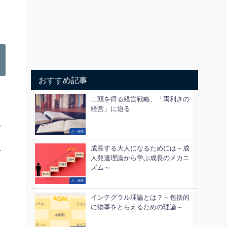
おすすめ記事
二頭を得る経営戦略、「両利きの
経営」に迫る
っ
人・組織
成長する大人になるためには～成
T
人発達理論から学ぶ成長のメカニ
ズム～
人・組織
インテグラル理論とは？～包括的
に物事をとらえるための理論～