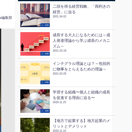
二頭を得る経営戦略、「両利きの
経営」に迫る
2021.04.02
tv編集部
人・組織
成長する大人になるためには～成
人発達理論から学ぶ成長のメカニ
ズム～
2021.03.19
人・組織
インテグラル理論とは？～包括的
に物事をとらえるための理論～
2021.02.05
人・組織
学習する組織〜個人と組織の成長
を促進する理由に迫る〜
2020.11.25
人・組織
【地方で起業する】地方起業のメ
リットとデメリット
2020.11.10