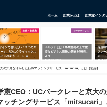
ホーム
起業tvとは
起業家インタ
起業・起業家
マーケティング
デザインで使いたい「３つのス
ペルソナとは？事業開発の上で重
鬼速P
リー」、UXにクライマックス
要なビジネス用語の意味を理解し
フレー
くってみよう
よう
る
年7月7日
2017年3月7日
2018年
の知見を活かした転職マッチングサービス「mitsucari」とは【前編】
孝憲CEO：UCバークレーと京大の
チングサービス「mitsucari」