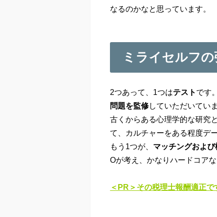
なるのかなと思っています。
ミライセルフの
2つあって、1つは
テスト
です
問題を監修
していただいてい
古くからある心理学的な研究
て、カルチャーをある程度デ
もう1つが、
マッチングおよび
Oが考え、かなりハードコア
＜PR＞その税理士報酬適正で