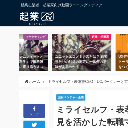
起業志望者・起業家向け動画ラーニングメディア
マーケティング
起業・起業家
タマープロブレムフィットと
ユニットエコノミクスとは？ 顧客
UX
著書『起業の科学』で田所雅
当たりの利益の測定に一体何の意
トー
が語る、課題に寄り添う３ス
味があるのか？
をつ
プ
2018年10月11日
2018
8年11月1日
ホーム
ミライセルフ・表孝憲CEO：UCバークレーと京大
注目ベンチャー企業
ミライセルフ・表
シェア
見を活かした転職マッ