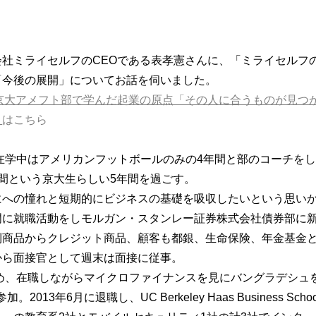
社ミライセルフのCEOである表孝憲さんに、「ミライセルフ
「今後の展開」についてお話を伺いました。
京大アメフト部で学んだ起業の原点「その人に合うものが見つ
】
はこちら
。在学中はアメリカンフットボールのみの4年間と部のコーチを
間という京大生らしい5年間を過ごす。
にへの憧れと短期的にビジネスの基礎を吸収したいという思い
門に就職活動をしモルガン・スタンレー証券株式会社債券部に
利商品からクレジット商品、顧客も都銀、生命保険、年金基金
から面接官として週末は面接に従事。
ため、在職しながらマイクロファイナンスを見にバングラデシュ
13年6月に退職し、UC Berkeley Haas Business Schoo