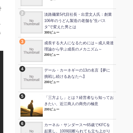
計
淡路麺業5代目社長・出雲文人氏：創業
106年のうどん製造の老舗を”生パス
フ
タ”で変えた男とは
300ビュー
ジ
成長する大人になるためには～成人発達
理論から学ぶ成長のメカニズム～
200ビュー
デール・カーネギーの13の名言【夢に
挑戦し続けるあなたへ】
200ビュー
「三方よし」とは？経営者なら知ってお
きたい、近江商人の商売の極意
200ビュー
カーネル・サンダース〜65歳でKFCを
起業し、1009回断られても立ち上がり