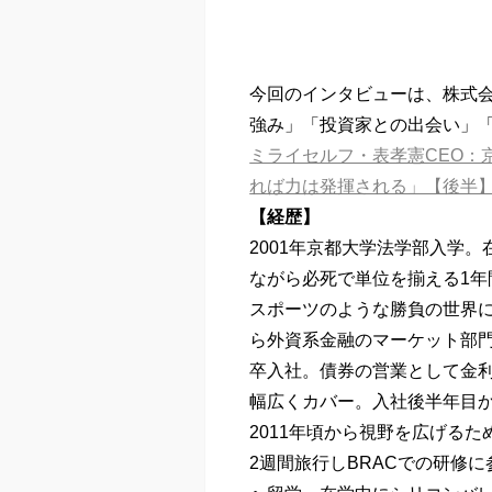
今回のインタビューは、株式会
強み」「投資家との出会い」
ミライセルフ・表孝憲CEO：
れば力は発揮される」【後半
【経歴】
2001年京都大学法学部入学
ながら必死で単位を揃える1年
スポーツのような勝負の世界
ら外資系金融のマーケット部
卒入社。債券の営業として金
幅広くカバー。入社後半年目
2011年頃から視野を広げる
2週間旅行しBRACでの研修に参加。20