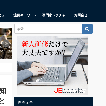
ビュー
注目キーワード
専門家レクチャー
お問合せ
ビジネススキル
マーケティング
DCAとは？ 爆速で前進する
カスタマージャーニーとは？顧客
リーン
ムワークの＜仕組み＞に迫
の「変化」に着目するマーケティ
アップ
ング手法
2018年
8月11日
2018年5月18日
知
と
新着記事