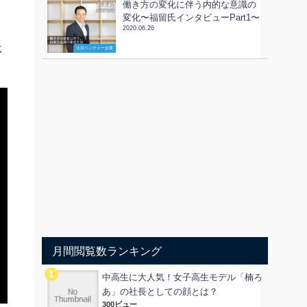
働き方の変化に伴う内的な意識の
変化〜福留氏インタビューPart1〜
2020.06.26
永
注目ベンチャー企業
月間閲覧数ランキング
中高生に大人気！女子高生モデル「楠ろ
あ」の社長としての顔とは？
300ビュー