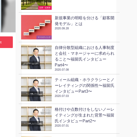
起業・起業家
新規事業の明暗を分ける「顧客開
発モデル」とは
2020.09.28
ビジネススキル
マーケティング
t
自律分散型組織における人事制度
と会社・マネージャーに求められ
ること〜福留氏インタビュー
Part4〜
2020.07.08
ティール組織・ホラクラシーとノ
ーレイティングの関係性〜福留氏
インタビューPart3〜
2020.07.03
格付けや点数付けをしないノーレ
イティングが生まれた背景〜福留
氏インタビューPart2〜
2020.07.01