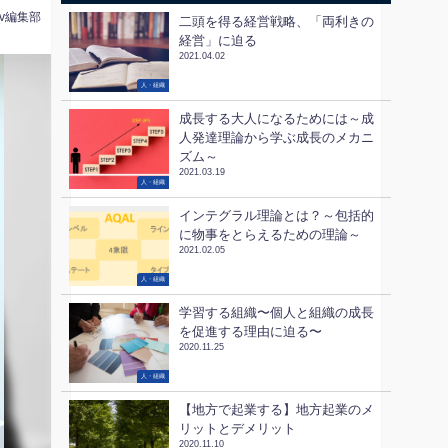
tv編集部
二頭を得る経営戦略、「両利きの
経営」に迫る
2021.04.02
人・組織
成長する大人になるためには～成
人発達理論から学ぶ成長のメカニ
ズム～
2021.03.19
人・組織
インテグラル理論とは？～包括的
に物事をとらえるための理論～
2021.02.05
人・組織
学習する組織〜個人と組織の成長
を促進する理由に迫る〜
2020.11.25
人・組織
【地方で起業する】地方起業のメ
リットとデメリット
2020.11.10