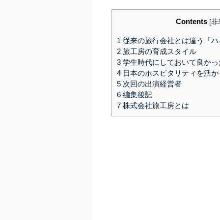
Contents
[
非
1
従来の旅行会社とは違う「ハ
2
旅工房の育成スタイル
3
学生時代にしておいて良かっ
4
日本のホスピタリティを活か
5
次回の出演経営者
6
編集後記
7
株式会社旅工房とは