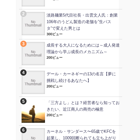
淡路麺業5代目社長・出雲文人氏：創業
106年のうどん製造の老舗を”生パス
タ”で変えた男とは
300ビュー
成長する大人になるためには～成人発達
理論から学ぶ成長のメカニズム～
200ビュー
デール・カーネギーの13の名言【夢に
挑戦し続けるあなたへ】
200ビュー
「三方よし」とは？経営者なら知ってお
きたい、近江商人の商売の極意
200ビュー
カーネル・サンダース〜65歳でKFCを
起業し、1009回断られても立ち上がり