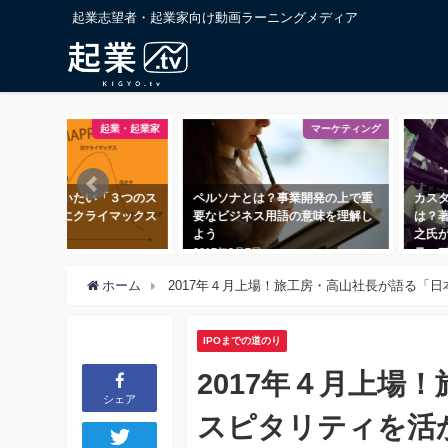
起業志望者・起業家向け動画ラーニングメディア
起業・起業家
マーケティング
インで使いたい「３つのス
ペルソナとは？事業開発の上で重
カスタマ
」、UXにクライマックス
要なビジネス用語の意味を理解し
は？著書
てみよう
よう
之氏が語
テップ
月7日
2017年3月7日
2018年11
ホーム
2017年４月上場！旅工房・高山社長が語る「
IPOまでの道のり
2017年４月上場
シェア
スピタリティを活