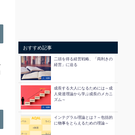
おすすめ記事
う
二頭を得る経営戦略、「両利きの
界
経営」に迫る
日
人・組織
成長する大人になるためには～成
人発達理論から学ぶ成長のメカニ
ズム～
人・組織
インテグラル理論とは？～包括的
に物事をとらえるための理論～