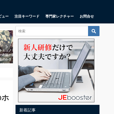
ビュー
注目キーワード
専門家レクチャー
お問合せ
起業・起業家
起業・起業家
コノミクスとは？ 顧客
リーンキャンバスとは？ スタート
鬼速PDCA
益の測定に一体何の意
アップが思い描くべき9つの項目
フレームワ
か？
る
2018年1月17日
11日
2018年8月1
のホ
新着記事