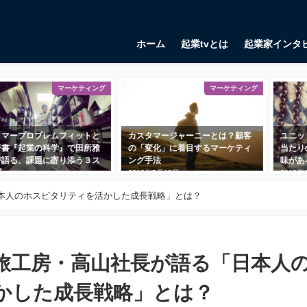
ホーム
起業tvとは
起業家インタ
マーケティング
マーケティング
ープロブレムフィットと
カスタマージャーニーとは？顧客
ユニットエ
『起業の科学』で田所雅
の「変化」に着目するマーケティ
当たりの利
る、課題に寄り添う３ス
ング手法
味があるの
2018年5月18日
2018年10月
月1日
日本人のホスピタリティを活かした成長戦略」とは？
！旅工房・高山社長が語る「日本人
かした成長戦略」とは？