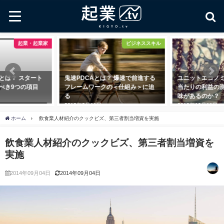
起業・起業家
ビジネススキル
とは？ スタート
鬼速PDCAとは？ 爆速で前進する
ユニットエコノミ
べき9つの項目
フレームワークの＜仕組み＞に迫
当たりの利益の
る
味があるのか？
2018年8月11日
2018年10月11日
ホーム
飲食業人材紹介のクックビズ、第三者割当増資を実施
飲食業人材紹介のクックビズ、第三者割当増資を
実施
2014年09月04日
2014年09月04日