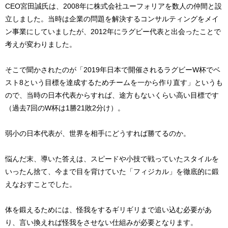
CEO宮田誠氏は、2008年に株式会社ユーフォリアを数人の仲間と設
立しました。当時は企業の問題を解決するコンサルティングをメイ
ン事業にしていましたが、2012年にラグビー代表と出会ったことで
考えが変わりました。
そこで聞かされたのが「2019年日本で開催されるラグビーW杯でベ
スト8という目標を達成するためチームを一から作り直す」というも
ので、当時の日本代表からすれば、途方もないくらい高い目標です
（過去7回のW杯は1勝21敗2分け）。
弱小の日本代表が、世界を相手にどうすれば勝てるのか。
悩んだ末、導いた答えは、スピードや小技で戦っていたスタイルを
いったん捨て、今まで目を背けていた「フィジカル」を徹底的に鍛
えなおすことでした。
体を鍛えるためには、怪我をするギリギリまで追い込む必要があ
り、言い換えれば怪我をさせない仕組みが必要となります。