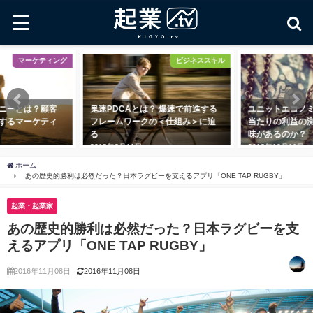
ビジネススキル
起業・起業家
速PDCAとは？ 爆速で前進する
ユニットエコノミクスとは？ 顧客
U
レームワークの＜仕組み＞に迫
当たりの利益の測定に一体何の意
ト
味があるのか？
を
18年8月11日
2018年10月11日
20
ホーム
あの歴史的勝利は必然だった？日本ラグビーを支えるアプリ「ONE TAP RUGBY」
起業・起業家
あの歴史的勝利は必然だった？日本ラグビーを支
えるアプリ「ONE TAP RUGBY」
2016年11月08日
2016年11月08日